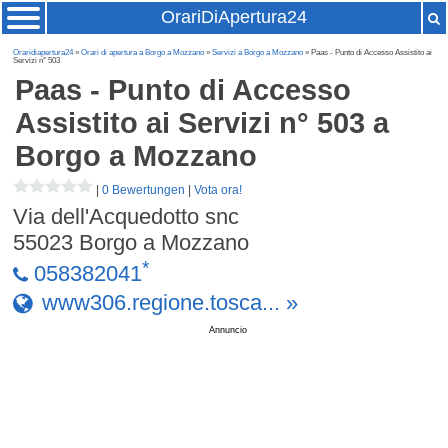
OrariDiApertura24
Oraridiapertura24
»
Orari di apertura a Borgo a Mozzano
»
Servizi a Borgo a Mozzano
» Paas - Punto di Accesso Assistito ai
Servizi n° 503
Paas - Punto di Accesso
Assistito ai Servizi n° 503
a
Borgo a Mozzano
|
0 Bewertungen
|
Vota ora!
Via dell'Acquedotto snc
55023
Borgo a Mozzano
*
058382041
www306.regione.tosca... »
Annuncio