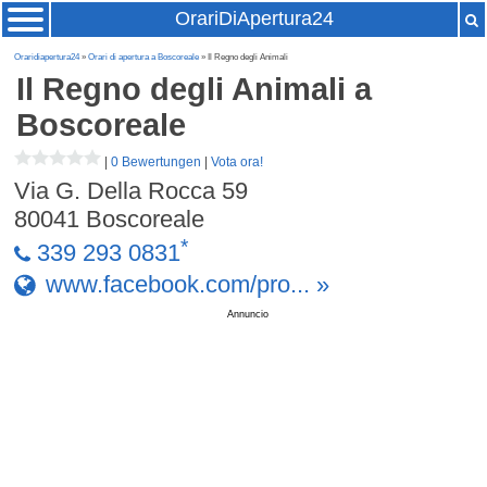
OrariDiApertura24
Oraridiapertura24
»
Orari di apertura a Boscoreale
» Il Regno degli Animali
Il Regno degli Animali
a
Boscoreale
|
0 Bewertungen
|
Vota ora!
Via G. Della Rocca 59
80041
Boscoreale
*
339 293 0831
www.facebook.com/pro... »
Annuncio