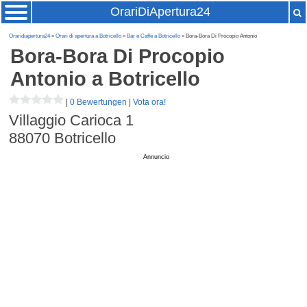
OrariDiApertura24
Oraridiapertura24
»
Orari di apertura a Botricello
»
Bar e Caffè a Botricello
» Bora-Bora Di Procopio Antonio
Bora-Bora Di Procopio
Antonio
a Botricello
|
0 Bewertungen
|
Vota ora!
Villaggio Carioca 1
88070
Botricello
Annuncio