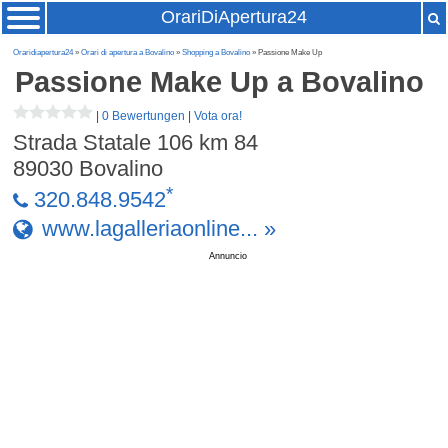
OrariDiApertura24
Oraridiapertura24
»
Orari di apertura a Bovalino
»
Shopping a Bovalino
» Passione Make Up
Passione Make Up
a Bovalino
|
0 Bewertungen
|
Vota ora!
Strada Statale 106 km 84
89030
Bovalino
*
320.848.9542
www.lagalleriaonline... »
Annuncio