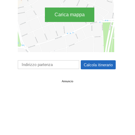
Carica mappa
Annuncio