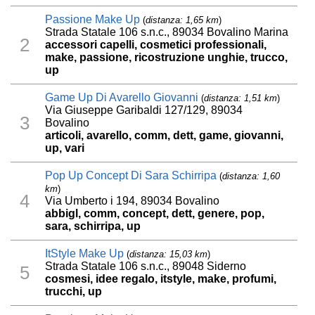
Passione Make Up
(
distanza: 1,65 km
)
Strada Statale 106 s.n.c., 89034 Bovalino Marina
2
accessori capelli, cosmetici professionali,
make, passione, ricostruzione unghie, trucco,
up
Game Up Di Avarello Giovanni
(
distanza: 1,51 km
)
Via Giuseppe Garibaldi 127/129, 89034
3
Bovalino
articoli, avarello, comm, dett, game, giovanni,
up, vari
Pop Up Concept Di Sara Schirripa
(
distanza: 1,60
km
)
4
Via Umberto i 194, 89034 Bovalino
abbigl, comm, concept, dett, genere, pop,
sara, schirripa, up
ItStyle Make Up
(
distanza: 15,03 km
)
Strada Statale 106 s.n.c., 89048 Siderno
5
cosmesi, idee regalo, itstyle, make, profumi,
trucchi, up