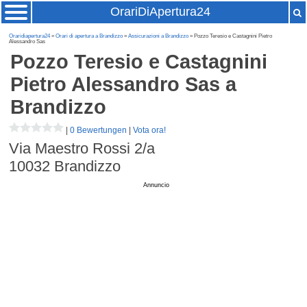
OrariDiApertura24
Oraridiapertura24
»
Orari di apertura a Brandizzo
»
Assicurazioni a Brandizzo
» Pozzo Teresio e Castagnini Pietro
Alessandro Sas
Pozzo Teresio e Castagnini
Pietro Alessandro Sas
a
Brandizzo
|
0 Bewertungen
|
Vota ora!
Via Maestro Rossi 2/a
10032
Brandizzo
Annuncio