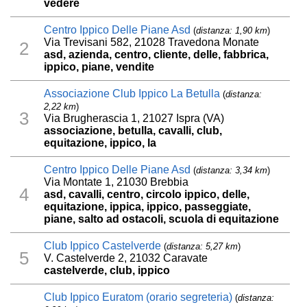
vedere
Centro Ippico Delle Piane Asd
(
distanza: 1,90 km
)
Via Trevisani 582, 21028 Travedona Monate
2
asd, azienda, centro, cliente, delle, fabbrica,
ippico, piane, vendite
Associazione Club Ippico La Betulla
(
distanza:
2,22 km
)
3
Via Brugherascia 1, 21027 Ispra (VA)
associazione, betulla, cavalli, club,
equitazione, ippico, la
Centro Ippico Delle Piane Asd
(
distanza: 3,34 km
)
Via Montate 1, 21030 Brebbia
4
asd, cavalli, centro, circolo ippico, delle,
equitazione, ippica, ippico, passeggiate,
piane, salto ad ostacoli, scuola di equitazione
Club Ippico Castelverde
(
distanza: 5,27 km
)
5
V. Castelverde 2, 21032 Caravate
castelverde, club, ippico
Club Ippico Euratom (orario segreteria)
(
distanza: