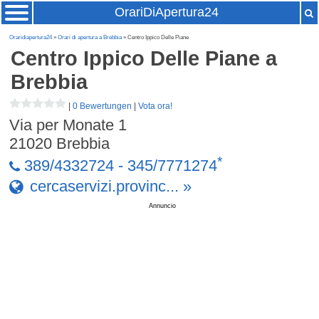
OrariDiApertura24
Oraridiapertura24
»
Orari di apertura a Brebbia
» Centro Ippico Delle Piane
Centro Ippico Delle Piane
a
Brebbia
|
0 Bewertungen
|
Vota ora!
Via per Monate 1
21020
Brebbia
*
389/4332724 - 345/7771274
cercaservizi.provinc... »
Annuncio