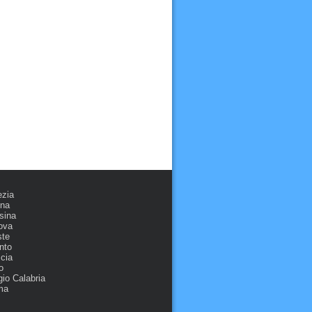
ezia
ona
sina
ova
ste
nto
cia
o
io Calabria
ma