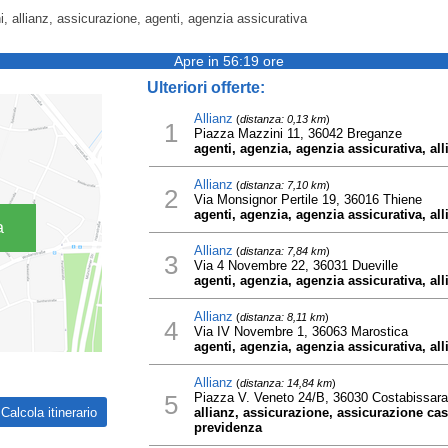
, allianz, assicurazione, agenti, agenzia assicurativa
Apre in 56:19 ore
Ulteriori offerte:
Allianz
(
distanza: 0,13 km
)
1
Piazza Mazzini 11, 36042 Breganze
agenti, agenzia, agenzia assicurativa, al
Allianz
(
distanza: 7,10 km
)
2
Via Monsignor Pertile 19, 36016 Thiene
agenti, agenzia, agenzia assicurativa, al
a
Allianz
(
distanza: 7,84 km
)
3
Via 4 Novembre 22, 36031 Dueville
agenti, agenzia, agenzia assicurativa, al
Allianz
(
distanza: 8,11 km
)
4
Via IV Novembre 1, 36063 Marostica
agenti, agenzia, agenzia assicurativa, al
Allianz
(
distanza: 14,84 km
)
5
Piazza V. Veneto 24/B, 36030 Costabissara
allianz, assicurazione, assicurazione ca
previdenza