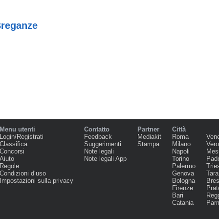
Breganze
Menu utenti
Contatto
Partner
Città
Login/Registrati
Feedback
Mediakit
Roma
Ven
Classifica
Suggerimenti
Stampa
Milano
Ver
Concorsi
Note legali
Napoli
Mes
Aiuto
Note legali App
Torino
Pad
Regole
Palermo
Trie
Condizioni d‘uso
Genova
Tara
Impostazioni sulla privacy
Bologna
Bres
Firenze
Prat
Bari
Regg
Catania
Par