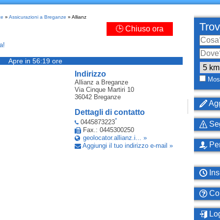
ze
»
Assicurazioni a Breganze
» Allianz
Trov
🕒 Chiuso ora
a!
Apre in 56:19 ore
Indirizzo
Most
Allianz
a Breganze
Via Cinque Martiri 10
36042
Breganze
Agg
Dettagli di contatto
*
0445873223
Seg
Fax.: 0445300250
geolocator.allianz.i... »
Per
Aggiungi il tuo indirizzo e-mail »
Ins
Com
Log