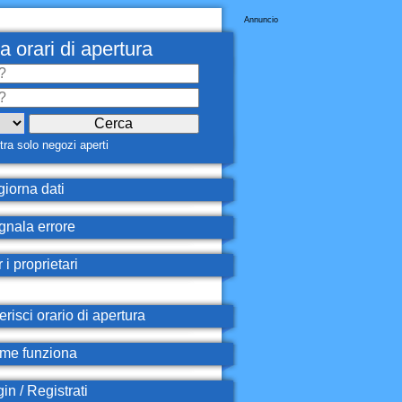
Annuncio
a orari di apertura
ra solo negozi aperti
iorna dati
nala errore
 i proprietari
erisci orario di apertura
e funziona
in / Registrati