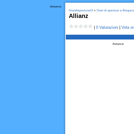
Annuncio
Oraridiapertura24
»
Orari di apertura a Bregan
Allianz
|
0 Valutazioni
|
Vota or
Annuncio