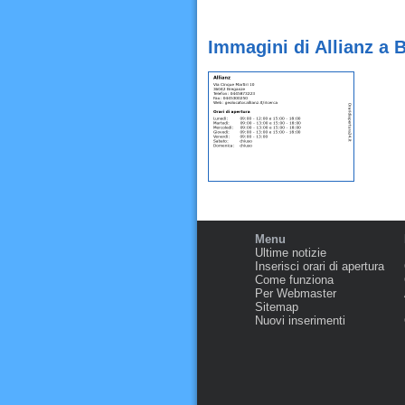
Immagini di Allianz a 
Menu
Ultime notizie
Inserisci orari di apertura
Come funziona
Per Webmaster
Sitemap
Nuovi inserimenti