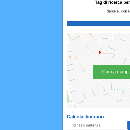
Tag di ricerca p
daniele, corra
Carica mapp
Calcola itinerario: