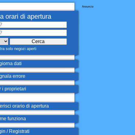
Annuncio
a orari di apertura
ra solo negozi aperti
iorna dati
nala errore
 i proprietari
erisci orario di apertura
e funziona
in / Registrati