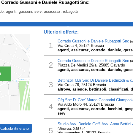
er Corrado Gussoni e Daniele Rubagotti Snc:
do, agenti, gussoni, serv, assicuraz, rubagotti
_
Ulteriori offerte:
Corrado Gussoni e Daniele Rubagotti Snc
(
d
1
Via Creta 4, 25124 Brescia
agenti, assicuraz, corrado, daniele, guss
Corrado Gussoni e Daniele Rubagotti Snc
(
d
2
Piazza De Medici 29/a, 25085 Gavardo
agenti, assicuraz, corrado, daniele, guss
a
Bettinzoli f.Lli Snc Di Daniele Bettinzoli & c
3
Via Creta 78, 25124 Brescia
altrove, aziende, bettinzoli, classificati, 
Gfg Snc Di Ghe' Marco Gasparini Giampaolo
4
Via Aldo Moro 44, 25124 Brescia
agenti, assicuraz, corrado, facchini, gas
serv
Studio Avv. Daniele Goffi Avv. Anna Bettini 
5
(
distanza: 0,58 km
)
Via romanino 1, 25122 Brescia