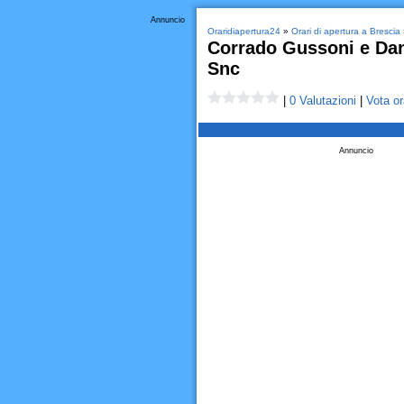
Annuncio
Oraridiapertura24
»
Orari di apertura a Brescia
Corrado Gussoni e Dan
Snc
|
0 Valutazioni
|
Vota or
Annuncio