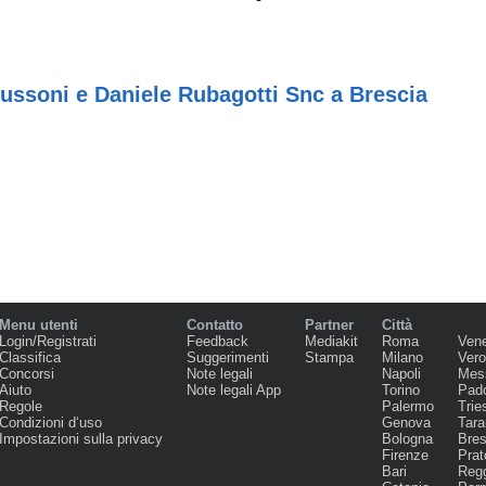
ussoni e Daniele Rubagotti Snc a Brescia
Menu utenti
Contatto
Partner
Città
Login/Registrati
Feedback
Mediakit
Roma
Ven
Classifica
Suggerimenti
Stampa
Milano
Ver
Concorsi
Note legali
Napoli
Mes
Aiuto
Note legali App
Torino
Pad
Regole
Palermo
Trie
Condizioni d‘uso
Genova
Tara
Impostazioni sulla privacy
Bologna
Bres
Firenze
Prat
Bari
Regg