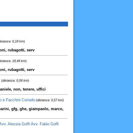
istanza: 0,18 km
)
oni, rubagotti, serv
istanza: 18,49 km
)
oni, rubagotti, serv
.
(
distanza: 0,06 km
)
daniele, non, tenere, uffici
 e Facchini Corrado
(
distanza: 0,57 km
)
parini, gfg, ghe, giampaolo, marco,
Avv. Alessia Goffi Avv. Fabio Goffi