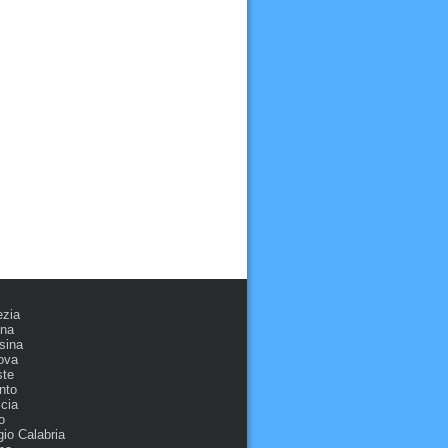
ezia
ona
sina
ova
ste
nto
cia
o
io Calabria