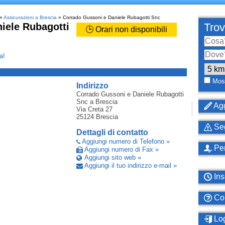
»
Assicurazioni a Brescia
» Corrado Gussoni e Daniele Rubagotti Snc
iele Rubagotti
Trov
🕒 Orari non disponibili
a!
_
Most
Indirizzo
Corrado Gussoni e Daniele Rubagotti
Snc
a Brescia
Agg
Via Creta 27
25124
Brescia
Seg
Dettagli di contatto
Aggiungi numero di Telefono »
Per
Aggiungi numero di Fax »
Aggiungi sito web »
Aggiungi il tuo indirizzo e-mail »
Ins
Com
Log