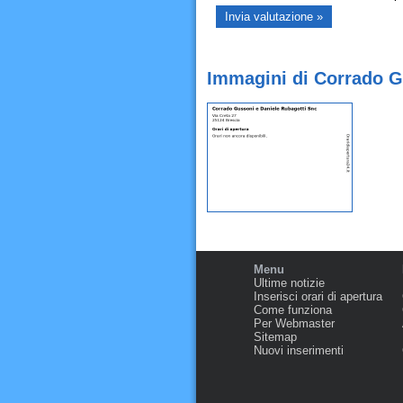
Immagini di Corrado G
Menu
Ultime notizie
Inserisci orari di apertura
Come funziona
Per Webmaster
Sitemap
Nuovi inserimenti