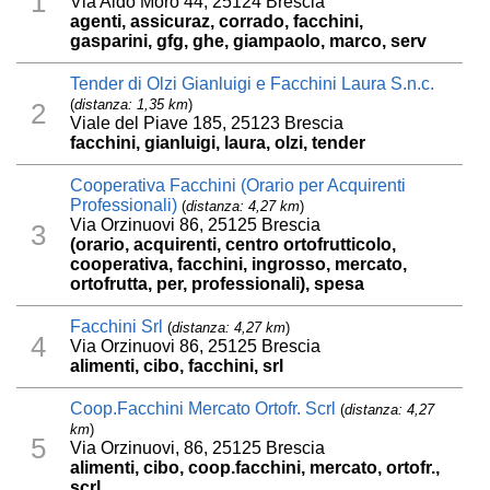
1
Via Aldo Moro 44, 25124 Brescia
agenti, assicuraz, corrado, facchini,
gasparini, gfg, ghe, giampaolo, marco, serv
Tender di Olzi Gianluigi e Facchini Laura S.n.c.
(
distanza: 1,35 km
)
2
Viale del Piave 185, 25123 Brescia
facchini, gianluigi, laura, olzi, tender
Cooperativa Facchini (Orario per Acquirenti
Professionali)
(
distanza: 4,27 km
)
Via Orzinuovi 86, 25125 Brescia
3
(orario, acquirenti, centro ortofrutticolo,
cooperativa, facchini, ingrosso, mercato,
ortofrutta, per, professionali), spesa
Facchini Srl
(
distanza: 4,27 km
)
4
Via Orzinuovi 86, 25125 Brescia
alimenti, cibo, facchini, srl
Coop.Facchini Mercato Ortofr. Scrl
(
distanza: 4,27
km
)
5
Via Orzinuovi, 86, 25125 Brescia
alimenti, cibo, coop.facchini, mercato, ortofr.,
scrl