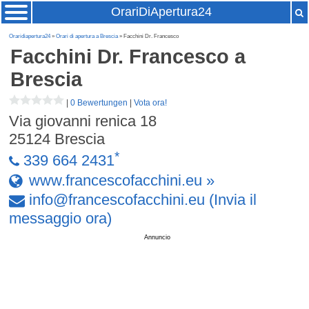
OrariDiApertura24
Oraridiapertura24
»
Orari di apertura a Brescia
» Facchini Dr. Francesco
Facchini Dr. Francesco
a
Brescia
|
0 Bewertungen
|
Vota ora!
Via giovanni renica 18
25124
Brescia
*
339 664 2431
www.francescofacchini.eu »
info
@
francescofacchini
.
eu
(Invia il
messaggio ora)
Annuncio