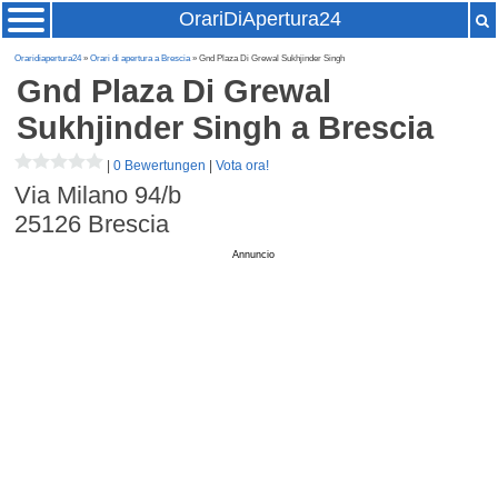
OrariDiApertura24
Oraridiapertura24
»
Orari di apertura a Brescia
» Gnd Plaza Di Grewal Sukhjinder Singh
Gnd Plaza Di Grewal
Sukhjinder Singh
a Brescia
|
0 Bewertungen
|
Vota ora!
Via Milano 94/b
25126
Brescia
Annuncio