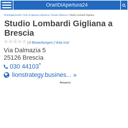
OrariDiApertura24
Oraridiapertura24
»
Orari di apertura a Brescia
»
Scuole a Brescia
» Studio Lombardi Gigliana
Studio Lombardi Gigliana
a
Brescia
|
0 Bewertungen
|
Vota ora!
Via Dalmazia 5
25126
Brescia
*
030 44103
lionstrategy.busines... »
Annuncio