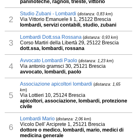
paninoteche, ragnoli, trieste, vittorio
Studio Zubani - Lombardi
(
distanza: 0,83 km
)
2
Via Vittorio Emanuele Ii 1, 25122 Brescia
lombardi, servizi contabili, studio, zubani
Lombardi Dott.ssa Rossana
(
distanza: 0,93 km
)
3
Corso Martiri della Libertà 29, 25122 Brescia
dott.ssa, lombardi, rossana
Avvocato Lombardi Paolo
(
distanza: 1,23 km
)
4
Via antonio gramsci 30, 25121 Brescia
avvocato, lombardi, paolo
Associazione apicoltori lombardi
(
distanza: 1,65
km
)
5
Via Lottieri 10, 25124 Brescia
apicoltori, associazione, lombardi, protezione
civile
Lombardi Mario
(
distanza: 2,06 km
)
Vicolo Dell' Arciprete 1, 25121 Brescia
6
dottore o medico, lombardi, mario, medici di
medicina generale