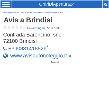
OrariDiApertura24
Oraridiapertura24
»
Orari di apertura a Brindisi
»
Servizi a Brindisi
» Avis
Avis
a Brindisi
|
0 Bewertungen
|
Vota ora!
Contrada Baroncino, snc
72100
Brindisi
*
+390831418826
www.avisautonoleggio.it »
Annuncio