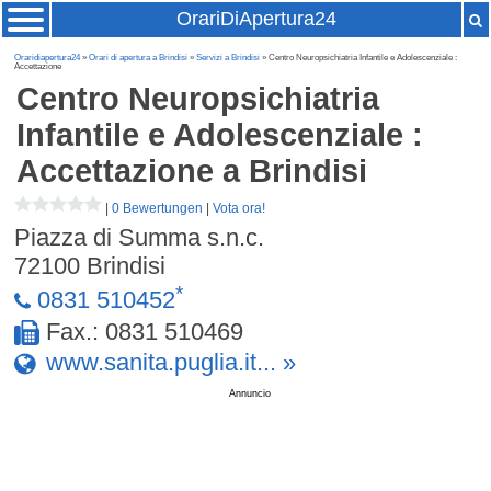
OrariDiApertura24
Oraridiapertura24
»
Orari di apertura a Brindisi
»
Servizi a Brindisi
» Centro Neuropsichiatria Infantile e Adolescenziale :
Accettazione
Centro Neuropsichiatria
Infantile e Adolescenziale :
Accettazione
a Brindisi
|
0 Bewertungen
|
Vota ora!
Piazza di Summa s.n.c.
72100
Brindisi
*
0831 510452
Fax.: 0831 510469
www.sanita.puglia.it... »
Annuncio