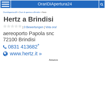
OrariDiApertura24
Oraridiapertura24
»
Orari di apertura a Brindisi
» Hertz
Hertz
a Brindisi
|
0 Bewertungen
|
Vota ora!
aereoporto Papola snc
72100
Brindisi
*
0831 413682
www.hertz.it »
Annuncio