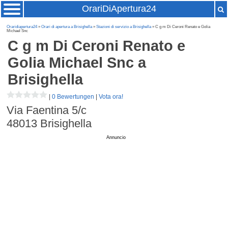
OrariDiApertura24
Oraridiapertura24
»
Orari di apertura a Brisighella
»
Stazioni di servizio a Brisighella
» C g m Di Ceroni Renato e Golia
Michael Snc
C g m Di Ceroni Renato e
Golia Michael Snc
a
Brisighella
|
0 Bewertungen
|
Vota ora!
Via Faentina 5/c
48013
Brisighella
Annuncio