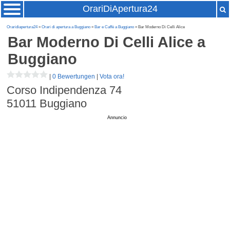
OrariDiApertura24
Oraridiapertura24
»
Orari di apertura a Buggiano
»
Bar e Caffè a Buggiano
» Bar Moderno Di Celli Alice
Bar Moderno Di Celli Alice
a
Buggiano
|
0 Bewertungen
|
Vota ora!
Corso Indipendenza 74
51011
Buggiano
Annuncio