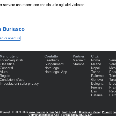
r scrivere una recensione che sia utile agli altri visitatori.
a Buriasco
Menu utenti
Contatto
Partner
Città
Login/Registrati
Feedback
Mediakit
Roma
Ven
Classifica
Suggerimenti
Stampa
Milano
Ver
Concorsi
Note legali
Napoli
Mes
Aiuto
Note legali App
Torino
Pad
Regole
Palermo
Trie
Condizioni d‘uso
Genova
Tara
Impostazioni sulla privacy
Bologna
Bres
Firenze
Prat
Bari
Regg
Catania
Par
Copyright © 2009-2026
www.oraridiapertura24.it
|
Note Legali
|
Condizioni d'uso
|
Privacy po
Oeffnungszeitenbuch.de
|
Horairesdouverture24.fr