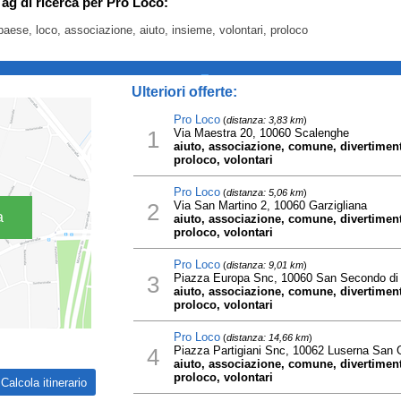
Tag di ricerca per Pro Loco:
aese, loco, associazione, aiuto, insieme, volontari, proloco
_
Ulteriori offerte:
Pro Loco
(
distanza: 3,83 km
)
1
Via Maestra 20, 10060 Scalenghe
aiuto, associazione, comune, divertiment
proloco, volontari
Pro Loco
(
distanza: 5,06 km
)
2
Via San Martino 2, 10060 Garzigliana
a
aiuto, associazione, comune, divertiment
proloco, volontari
Pro Loco
(
distanza: 9,01 km
)
3
Piazza Europa Snc, 10060 San Secondo di 
aiuto, associazione, comune, divertiment
proloco, volontari
Pro Loco
(
distanza: 14,66 km
)
4
Piazza Partigiani Snc, 10062 Luserna San 
aiuto, associazione, comune, divertiment
proloco, volontari