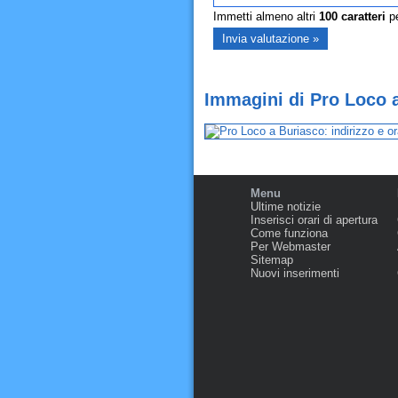
Immetti almeno altri
100
caratteri
pe
Immagini di Pro Loco 
Menu
Ultime notizie
Inserisci orari di apertura
Come funziona
Per Webmaster
Sitemap
Nuovi inserimenti