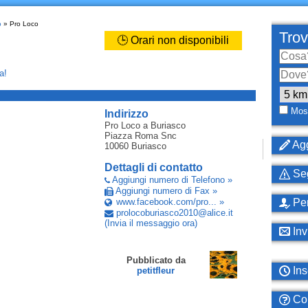
o
» Pro Loco
Trov
🕒 Orari non disponibili
a!
_
Most
Indirizzo
Pro Loco
a Buriasco
Piazza Roma Snc
Agg
10060
Buriasco
Dettagli di contatto
Seg
Aggiungi numero di Telefono »
Aggiungi numero di Fax »
www.facebook.com/pro... »
Per
prolocoburiasco2010
@
alice
.
it
(Invia il messaggio ora)
Inv
Pubblicato da
Ins
petitfleur
Com