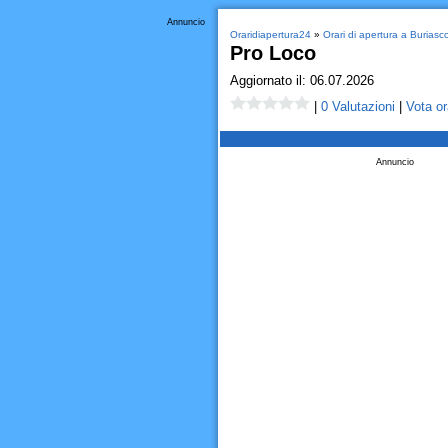
Annuncio
Oraridiapertura24
»
Orari di apertura a Buriasc
Pro Loco
Aggiornato il: 06.07.2026
|
0 Valutazioni
|
Vota or
Annuncio