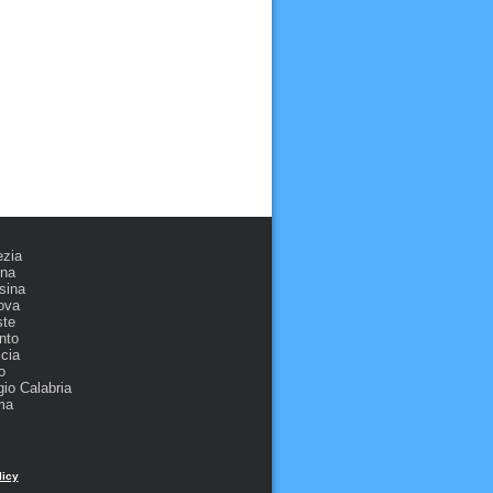
ezia
ona
sina
ova
ste
nto
cia
o
io Calabria
ma
licy