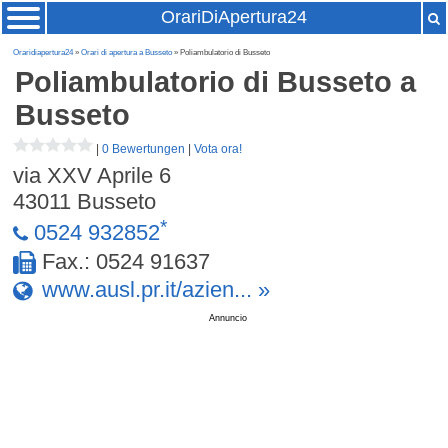
OrariDiApertura24
Oraridiapertura24
»
Orari di apertura a Busseto
» Poliambulatorio di Busseto
Poliambulatorio di Busseto
a
Busseto
|
0 Bewertungen
|
Vota ora!
via XXV Aprile 6
43011
Busseto
*
0524 932852
Fax.: 0524 91637
www.ausl.pr.it/azien... »
Annuncio