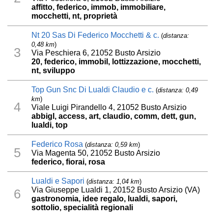
affitto, federico, immob, immobiliare,
mocchetti, nt, proprietà
Nt 20 Sas Di Federico Mocchetti & c.
(
distanza:
0,48 km
)
3
Via Peschiera 6, 21052 Busto Arsizio
20, federico, immobil, lottizzazione, mocchetti,
nt, sviluppo
Top Gun Snc Di Lualdi Claudio e c.
(
distanza: 0,49
km
)
4
Viale Luigi Pirandello 4, 21052 Busto Arsizio
abbigl, access, art, claudio, comm, dett, gun,
lualdi, top
Federico Rosa
(
distanza: 0,59 km
)
5
Via Magenta 50, 21052 Busto Arsizio
federico, fiorai, rosa
Lualdi e Sapori
(
distanza: 1,04 km
)
Via Giuseppe Lualdi 1, 20152 Busto Arsizio (VA)
6
gastronomia, idee regalo, lualdi, sapori,
sottolio, specialità regionali