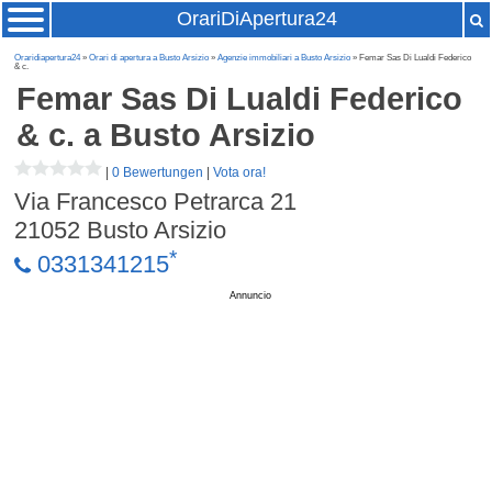
OrariDiApertura24
Oraridiapertura24
»
Orari di apertura a Busto Arsizio
»
Agenzie immobiliari a Busto Arsizio
» Femar Sas Di Lualdi Federico
& c.
Femar Sas Di Lualdi Federico
& c.
a Busto Arsizio
|
0 Bewertungen
|
Vota ora!
Via Francesco Petrarca 21
21052
Busto Arsizio
*
0331341215
Annuncio