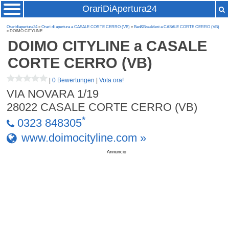
OrariDiApertura24
Oraridiapertura24
»
Orari di apertura a CASALE CORTE CERRO (VB)
»
Bed&Breakfast a CASALE CORTE CERRO (VB)
» DOIMO CITYLINE
DOIMO CITYLINE
a CASALE
CORTE CERRO (VB)
|
0 Bewertungen
|
Vota ora!
VIA NOVARA 1/19
28022
CASALE CORTE CERRO (VB)
*
0323 848305
www.doimocityline.com »
Annuncio