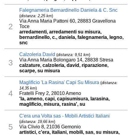
Falegnameria Bernardinello Daniela & C. Snc
(
distanza: 2,25 km
)
Via Anna Maria Pattoni 60, 28883 Gravellona
2
Toce
arredamenti, arredamenti su misura,
bernardinello, c., daniela, falegnameria, legno,
snc
Calzoleria David
(
distanza: 9,51 km
)
Via Anna Maria Bolongaro 14, 28838 Stresa
3
calzature, calzoleria, david, riparazione,
scarpe, su misura
Maglificio 'La Rasina' Capi Su Misura
(
distanza:
14,35 km
)
4
Fratelli Frey 2, 28010 Ameno
'la, ameno, capi, capisumisura, larasina,
maglificio, misura, rasina', su
C'era una Volta sas - Mobili Artistici Italiani
(
distanza: 19,66 km
)
5
Via Clivio 8, 21036 Gemonio
artistici, c'era, italiani, mobili, sas, su misura,