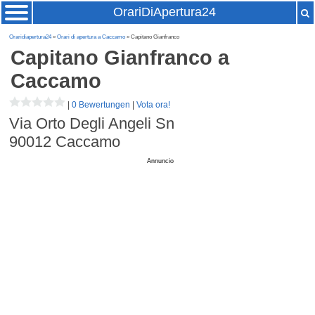
OrariDiApertura24
Oraridiapertura24
»
Orari di apertura a Caccamo
» Capitano Gianfranco
Capitano Gianfranco
a
Caccamo
|
0 Bewertungen
|
Vota ora!
Via Orto Degli Angeli Sn
90012
Caccamo
Annuncio