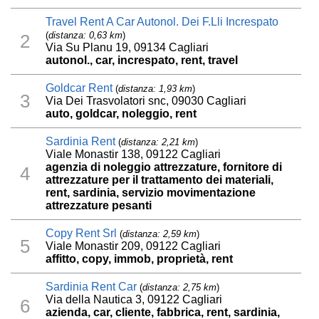
Travel Rent A Car Autonol. Dei F.Lli Increspato
(
distanza: 0,63 km
)
2
Via Su Planu 19, 09134 Cagliari
autonol., car, increspato, rent, travel
Goldcar Rent
(
distanza: 1,93 km
)
3
Via Dei Trasvolatori snc, 09030 Cagliari
auto, goldcar, noleggio, rent
Sardinia Rent
(
distanza: 2,21 km
)
Viale Monastir 138, 09122 Cagliari
agenzia di noleggio attrezzature, fornitore di
4
attrezzature per il trattamento dei materiali,
rent, sardinia, servizio movimentazione
attrezzature pesanti
Copy Rent Srl
(
distanza: 2,59 km
)
5
Viale Monastir 209, 09122 Cagliari
affitto, copy, immob, proprietà, rent
Sardinia Rent Car
(
distanza: 2,75 km
)
Via della Nautica 3, 09122 Cagliari
6
azienda, car, cliente, fabbrica, rent, sardinia,