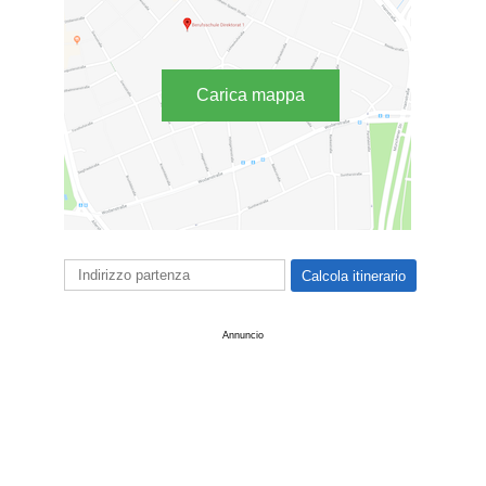
Carica mappa
Annuncio