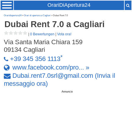
OrariDiApertura24
Oraridiapertura24
»
Orari di apertura a Cagliari
» Dubai Rent 7.0
Dubai Rent 7.0
a Cagliari
|
0 Bewertungen
|
Vota ora!
Via Santa Maria Chiara 159
09134
Cagliari
*
+39 345 356 1113
www.facebook.com/pro... »
Dubai
.
rent7
.
0srl
@
gmail
.
com
(Invia il
messaggio ora)
Annuncio