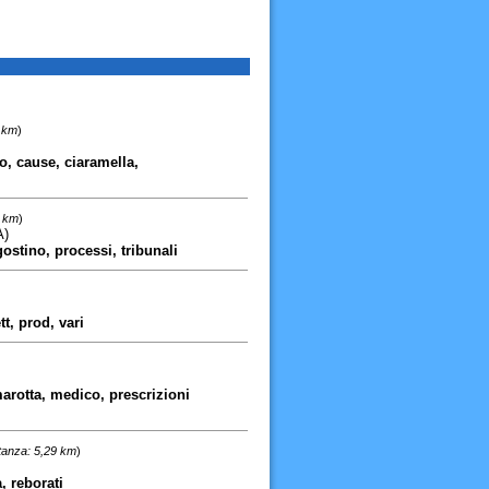
5 km
)
o, cause, ciaramella,
8 km
)
A)
ostino, processi, tribunali
t, prod, vari
marotta, medico, prescrizioni
tanza: 5,29 km
)
, reborati