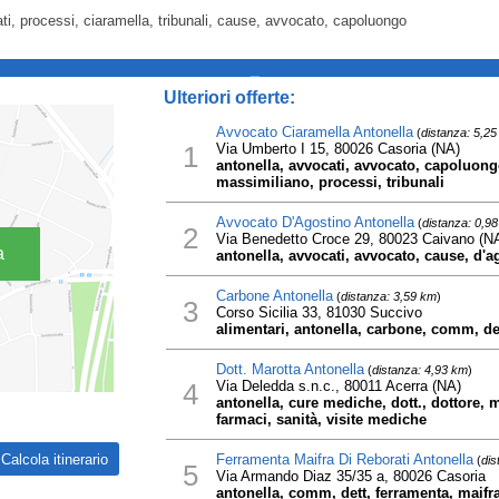
ti, processi, ciaramella, tribunali, cause, avvocato, capoluongo
_
Ulteriori offerte:
Avvocato Ciaramella Antonella
(
distanza: 5,2
1
Via Umberto I 15, 80026 Casoria (NA)
antonella, avvocati, avvocato, capoluong
massimiliano, processi, tribunali
Avvocato D'Agostino Antonella
(
distanza: 0,9
2
Via Benedetto Croce 29, 80023 Caivano (N
a
antonella, avvocati, avvocato, cause, d'ag
Carbone Antonella
(
distanza: 3,59 km
)
3
Corso Sicilia 33, 81030 Succivo
alimentari, antonella, carbone, comm, det
Dott. Marotta Antonella
(
distanza: 4,93 km
)
4
Via Deledda s.n.c., 80011 Acerra (NA)
antonella, cure mediche, dott., dottore, 
farmaci, sanità, visite mediche
Ferramenta Maifra Di Reborati Antonella
(
dis
5
Via Armando Diaz 35/35 a, 80026 Casoria
antonella, comm, dett, ferramenta, maifra