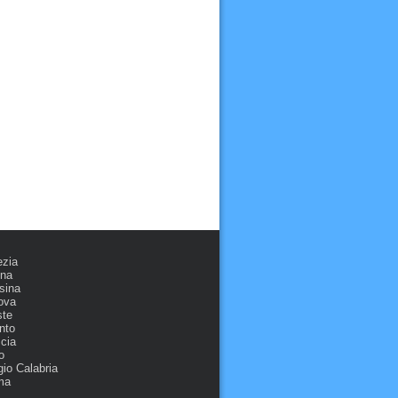
ezia
ona
sina
ova
ste
nto
cia
o
io Calabria
ma