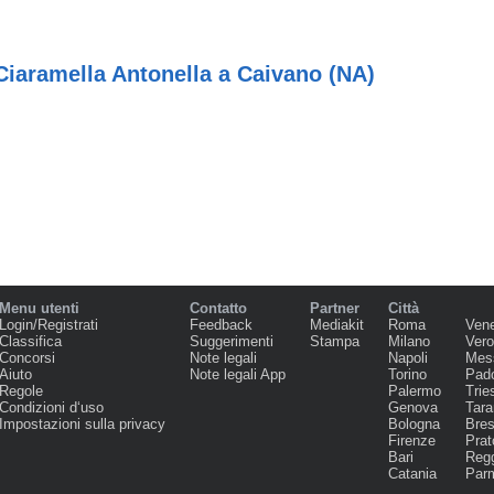
Ciaramella Antonella a Caivano (NA)
Menu utenti
Contatto
Partner
Città
Login/Registrati
Feedback
Mediakit
Roma
Ven
Classifica
Suggerimenti
Stampa
Milano
Ver
Concorsi
Note legali
Napoli
Mes
Aiuto
Note legali App
Torino
Pad
Regole
Palermo
Trie
Condizioni d‘uso
Genova
Tara
Impostazioni sulla privacy
Bologna
Bres
Firenze
Prat
Bari
Regg
Catania
Par