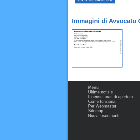
Immagini di Avvocato 
Menu
Ultime notizie
Inserisci orari di apertura
Come funziona
Per Webmaster
Sitemap
Nuovi inserimenti