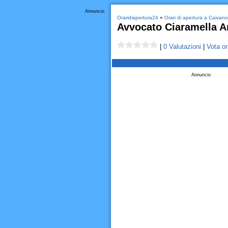
Annuncio
Oraridiapertura24
»
Orari di apertura a Caivano
Avvocato Ciaramella A
|
0 Valutazioni
|
Vota or
Annuncio