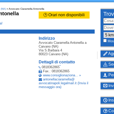
 (NA)
» Avvocato Ciaramella Antonella
ntonella
Trov
🕒 Orari non disponibili
a!
_
Indirizzo
Most
Avvocato Ciaramella Antonella
a
Caivano (NA)
Via S.Barbara 4
Agg
80023
Caivano (NA)
Dettagli di contatto
Seg
*
0818362865
Fax.: 0818362865
Per
www.consiglionaziona... »
antonellaciaramella
@
avvocatinapoli
.
legalmail
.
it
(Invia il
Inv
messaggio ora)
Ins
Com