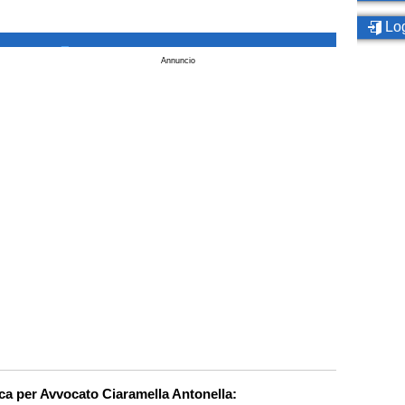
Log
_
Annuncio
rca per Avvocato Ciaramella Antonella: