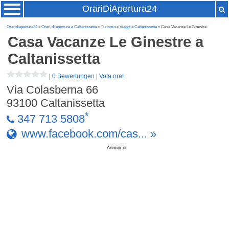
OrariDiApertura24
Oraridiapertura24
»
Orari di apertura a Caltanissetta
»
Turismo e Viaggi a Caltanissetta
» Casa Vacanze Le Ginestre
Casa Vacanze Le Ginestre
a
Caltanissetta
|
0 Bewertungen
|
Vota ora!
Via Colasberna 66
93100
Caltanissetta
*
347 713 5808
www.facebook.com/cas... »
Annuncio