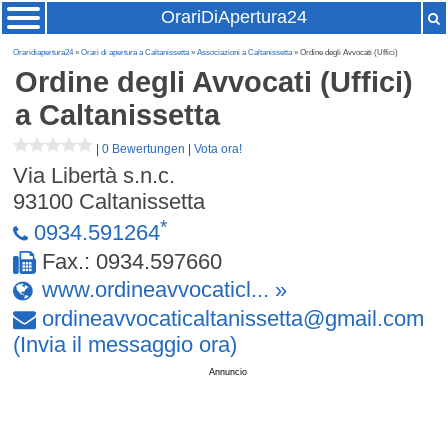
OrariDiApertura24
Oraridiapertura24
»
Orari di apertura a Caltanissetta
»
Associazioni a Caltanissetta
» Ordine degli Avvocati (Uffici)
Ordine degli Avvocati (Uffici)
a Caltanissetta
|
0 Bewertungen
|
Vota ora!
Via Libertà s.n.c.
93100
Caltanissetta
*
0934.591264
Fax.: 0934.597660
www.ordineavvocaticl... »
ordineavvocaticaltanissetta
@
gmail
.
com
(Invia il messaggio ora)
Annuncio