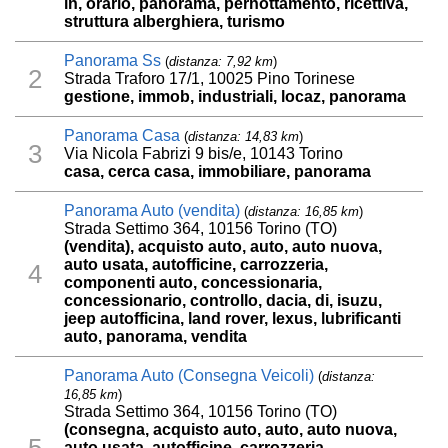
in, orario, panorama, pernottamento, ricettiva,
struttura alberghiera, turismo
Panorama Ss
(
distanza: 7,92 km
)
2
Strada Traforo 17/1, 10025 Pino Torinese
gestione, immob, industriali, locaz, panorama
Panorama Casa
(
distanza: 14,83 km
)
3
Via Nicola Fabrizi 9 bis/e, 10143 Torino
casa, cerca casa, immobiliare, panorama
Panorama Auto (vendita)
(
distanza: 16,85 km
)
Strada Settimo 364, 10156 Torino (TO)
(vendita), acquisto auto, auto, auto nuova,
auto usata, autofficine, carrozzeria,
4
componenti auto, concessionaria,
concessionario, controllo, dacia, di, isuzu,
jeep autofficina, land rover, lexus, lubrificanti
auto, panorama, vendita
Panorama Auto (Consegna Veicoli)
(
distanza:
16,85 km
)
Strada Settimo 364, 10156 Torino (TO)
(consegna, acquisto auto, auto, auto nuova,
5
auto usata, autofficine, carrozzeria,