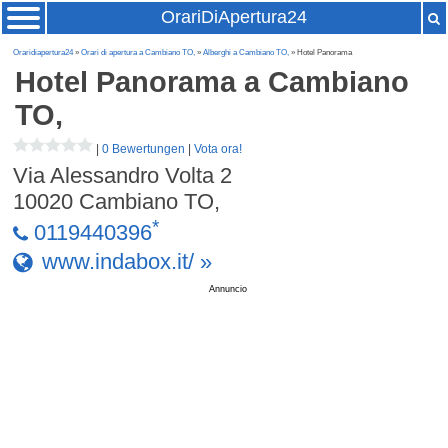
OrariDiApertura24
Oraridiapertura24
»
Orari di apertura a Cambiano TO,
»
Alberghi a Cambiano TO,
» Hotel Panorama
Hotel Panorama
a Cambiano
TO,
|
0 Bewertungen
|
Vota ora!
Via Alessandro Volta 2
10020
Cambiano TO,
*
0119440396
www.indabox.it/ »
Annuncio