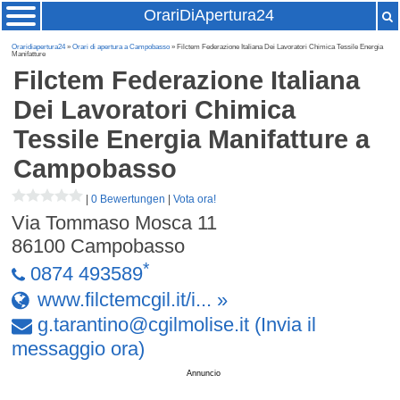
OrariDiApertura24
Oraridiapertura24
»
Orari di apertura a Campobasso
» Filctem Federazione Italiana Dei Lavoratori Chimica Tessile Energia
Manifatture
Filctem Federazione Italiana
Dei Lavoratori Chimica
Tessile Energia Manifatture
a
Campobasso
|
0 Bewertungen
|
Vota ora!
Via Tommaso Mosca 11
86100
Campobasso
*
0874 493589
www.filctemcgil.it/i... »
g
.
tarantino
@
cgilmolise
.
it
(Invia il
messaggio ora)
Annuncio