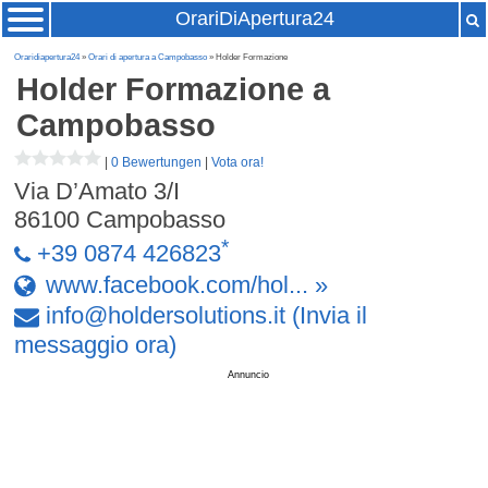
OrariDiApertura24
Oraridiapertura24
»
Orari di apertura a Campobasso
» Holder Formazione
Holder Formazione
a
Campobasso
|
0 Bewertungen
|
Vota ora!
Via D’Amato 3/I
86100
Campobasso
*
+39 0874 426823
www.facebook.com/hol... »
info
@
holdersolutions
.
it
(Invia il
messaggio ora)
Annuncio