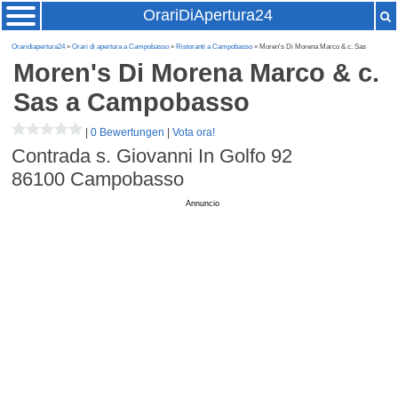
OrariDiApertura24
Oraridiapertura24
»
Orari di apertura a Campobasso
»
Ristoranti a Campobasso
» Moren's Di Morena Marco & c. Sas
Moren's Di Morena Marco & c.
Sas
a Campobasso
|
0 Bewertungen
|
Vota ora!
Contrada s. Giovanni In Golfo 92
86100
Campobasso
Annuncio