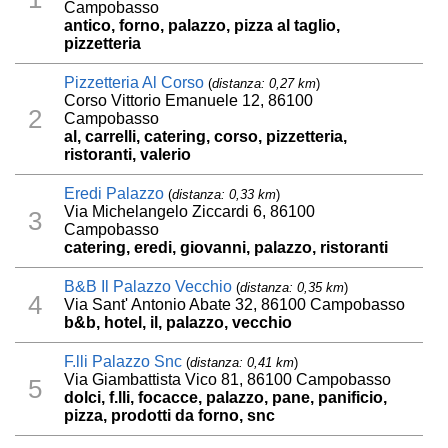
Campobasso
antico, forno, palazzo, pizza al taglio,
pizzetteria
Pizzetteria Al Corso
(
distanza: 0,27 km
)
Corso Vittorio Emanuele 12, 86100
2
Campobasso
al, carrelli, catering, corso, pizzetteria,
ristoranti, valerio
Eredi Palazzo
(
distanza: 0,33 km
)
Via Michelangelo Ziccardi 6, 86100
3
Campobasso
catering, eredi, giovanni, palazzo, ristoranti
B&B Il Palazzo Vecchio
(
distanza: 0,35 km
)
4
Via Sant' Antonio Abate 32, 86100 Campobasso
b&b, hotel, il, palazzo, vecchio
F.lli Palazzo Snc
(
distanza: 0,41 km
)
Via Giambattista Vico 81, 86100 Campobasso
5
dolci, f.lli, focacce, palazzo, pane, panificio,
pizza, prodotti da forno, snc