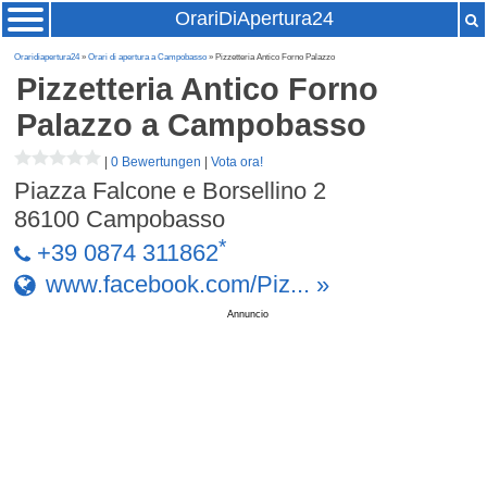
OrariDiApertura24
Oraridiapertura24
»
Orari di apertura a Campobasso
» Pizzetteria Antico Forno Palazzo
Pizzetteria Antico Forno
Palazzo
a Campobasso
|
0 Bewertungen
|
Vota ora!
Piazza Falcone e Borsellino 2
86100
Campobasso
*
+39 0874 311862
www.facebook.com/Piz... »
Annuncio