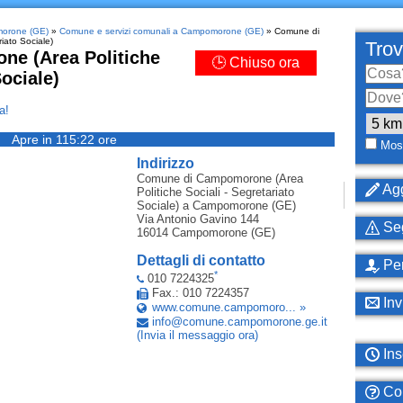
morone (GE)
»
Comune e servizi comunali a Campomorone (GE)
» Comune di
iato Sociale)
Trov
e (Area Politiche
🕒 Chiuso ora
Sociale)
a!
Apre in 115:22 ore
Most
Indirizzo
Comune di Campomorone (Area
Agg
Politiche Sociali - Segretariato
Sociale)
a Campomorone (GE)
Via Antonio Gavino 144
Seg
16014
Campomorone (GE)
Dettagli di contatto
Per
*
010 7224325
Fax.: 010 7224357
Inv
www.comune.campomoro... »
info
@
comune
.
campomorone
.
ge
.
it
(Invia il messaggio ora)
Ins
Com