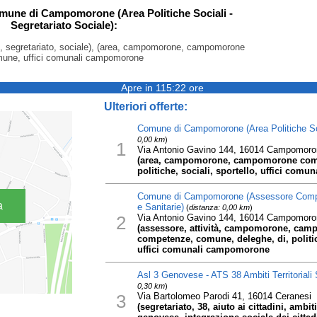
omune di Campomorone (Area Politiche Sociali -
Segretariato Sociale):
li, segretariato, sociale), (area, campomorone, campomorone
une, uffici comunali campomorone
Apre in 115:22 ore
Ulteriori offerte:
Comune di Campomorone (Area Politiche Soci
0,00 km
)
1
Via Antonio Gavino 144, 16014 Campomoro
(area, campomorone, campomorone comun
politiche, sociali, sportello, uffici co
Comune di Campomorone (Assessore Compet
a
e Sanitarie)
(
distanza: 0,00 km
)
2
Via Antonio Gavino 144, 16014 Campomoro
(assessore, attività, campomorone, ca
competenze, comune, deleghe, di, politiche
uffici comunali campomorone
Asl 3 Genovese - ATS 38 Ambiti Territoriali 
0,30 km
)
3
Via Bartolomeo Parodi 41, 16014 Ceranesi
(segretariato, 38, aiuto ai cittadini, ambiti,