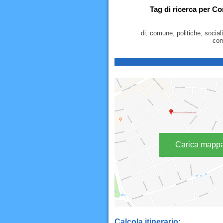
Tag di ricerca per C
di, comune, politiche, socia
com
Carica mapp
Calcola itinerario: