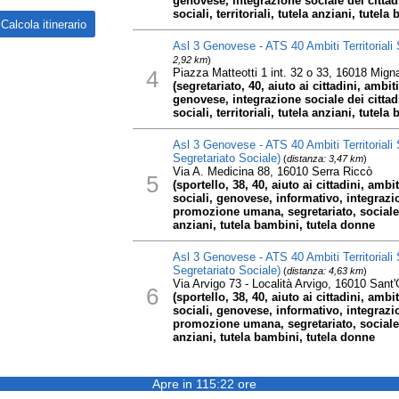
genovese, integrazione sociale dei citta
sociali, territoriali, tutela anziani, tutel
Asl 3 Genovese - ATS 40 Ambiti Territoriali 
2,92 km
)
4
Piazza Matteotti 1 int. 32 o 33, 16018 Mig
(segretariato, 40, aiuto ai cittadini, ambiti,
genovese, integrazione sociale dei citta
sociali, territoriali, tutela anziani, tutel
Asl 3 Genovese - ATS 40 Ambiti Territoriali S
Segretariato Sociale)
(
distanza: 3,47 km
)
Via A. Medicina 88, 16010 Serra Riccò
5
(sportello, 38, 40, aiuto ai cittadini, ambiti
sociali, genovese, informativo, integrazio
promozione umana, segretariato, sociale), s
anziani, tutela bambini, tutela donne
Asl 3 Genovese - ATS 40 Ambiti Territoriali S
Segretariato Sociale)
(
distanza: 4,63 km
)
Via Arvigo 73 - Località Arvigo, 16010 Sant
6
(sportello, 38, 40, aiuto ai cittadini, ambiti
sociali, genovese, informativo, integrazio
promozione umana, segretariato, sociale), s
anziani, tutela bambini, tutela donne
Apre in 115:22 ore