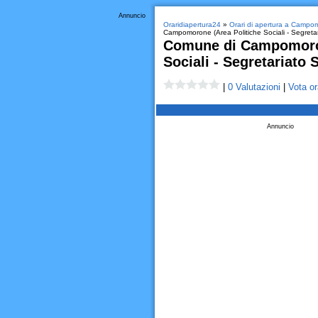
Annuncio
Oraridiapertura24
»
Orari di apertura a Campo
Campomorone (Area Politiche Sociali - Segretar
Comune di Campomoron
Sociali - Segretariato 
|
0 Valutazioni
|
Vota or
Annuncio