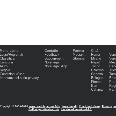
Menu utenti
Contatto
Partner
Città
Login/Registrati
Feedback
Mediakit
Roma
Ven
Classifica
Suggerimenti
Stampa
Milano
Ver
Concorsi
Note legali
Napoli
Mes
Aiuto
Note legali App
Torino
Pad
Regole
Palermo
Trie
Condizioni d‘uso
Genova
Tara
Impostazioni sulla privacy
Bologna
Bres
Firenze
Prat
Bari
Regg
Catania
Par
Copyright © 2009-2026
www.oraridiapertura24.it
|
Note Legali
|
Condizioni d'uso
|
Privacy po
Oeffnungszeitenbuch.de
|
Horairesdouverture24.fr