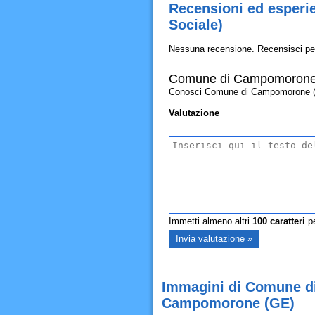
Recensioni ed esperi
Sociale)
Nessuna recensione. Recensisci pe
Comune di Campomorone (Ar
Conosci Comune di Campomorone (Area 
Valutazione
Immetti almeno altri
100
caratteri
pe
Immagini di Comune di 
Campomorone (GE)