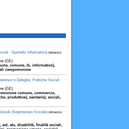
ali - Sportello Informativo)
(
distanza:
ne (GE)
e, comune, di, informativo),
munali campomorone
enze e Deleghe: Politiche Sociali
ne (GE)
mpomorone comune, commercio,
, produttive), sanitarie), sociali,
Sociali (Segretariato Sociale)
(
distanza:
 asl, ats, disabilità, finalità sociali,