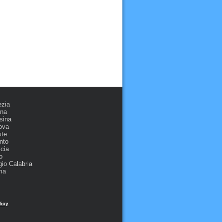
ezia
ona
sina
ova
ste
nto
cia
o
io Calabria
ma
licy