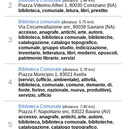
Biblioteca Comunale
(
distanza: 1,66 km
)
2
Piazza Vittorino Alfieri 1, 80030 Comiziano (NA)
biblioteca, comunale, letura, libri, prestito
Biblioteca comunale
(
distanza: 5,75 km
)
Via Circumvallazione snc, 80039 Saviano (NA)
accesso, anagrafe, antichi, arte, autore,
biblioteca, biblioteca comunale, biblioteche,
3
catalogazione, catalogo topografico,
comunale, gruppo studio, indicizzazione,
inventario, letteratura, libri, moderni, opuscoli,
patrimonio librario, servizi
Biblioteca Comunale
(
distanza: 5,78 km
)
Piazza Municipio 1, 83021 Avella
(servizi, (ufficio, ambientale), attività,
4
biblioteca, comunale, comune, demanio, di,
fonte, forino, nazionale, nuova, produttive),
servizio, ufficio
Biblioteca Comunale
(
distanza: 7,40 km
)
Piazza F. Napolitano snc, 83022 Baiano (AV)
accesso, anagrafe, antichi, arte, autore,
biblioteca, biblioteca comunale, biblioteche,
5
catalogazione, catalogo topografico,