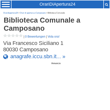
OrariDiApertura24
Oraridiapertura24
»
Orari di apertura a Camposano
» Biblioteca Comunale
Biblioteca Comunale
a
Camposano
|
0 Bewertungen
|
Vota ora!
Via Francesco Siciliano 1
80030
Camposano
anagrafe.iccu.sbn.it... »
Annuncio