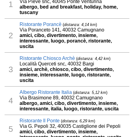
Via Pieve snc, 40045 Ponte Venturina
1
albergo, bed and breakfast, holiday, home,
tuscany
Ristorante Porancè
(
distanza: 4,14 km
)
Via Poranceto 141, 40032 Camugnano
2
amici, cibo, divertimento, insieme,
interessante, luogo, porancè, ristorante,
uscita
Ristorante Chiosco Archè
(
distanza: 4,42 km
)
Località Querceti snc, 40032 Bargi
3
amici, archè, chiosco, cibo, divertimento,
insieme, interessante, luogo, ristorante,
uscita
Albergo Ristorante Italia
(
distanza: 5,12 km
)
Via Brasimone 89, 40032 Camugnano
4
albergo, amici, cibo, divertimento, insieme,
interessante, italia, luogo, ristorante, uscita
Ristorante Il Ponte
(
distanza: 6,29 km
)
Via G. Pepoli 32, 40035 Castiglione dei Pepoli
5
amici, cibo, divertimento, insieme,