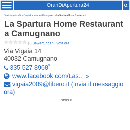
OrariDiApertura24
Oraridiapertura24
»
Orari di apertura a Camugnano
» La Spartura Home Restaurant
La Spartura Home Restaurant
a Camugnano
|
0 Bewertungen
|
Vota ora!
Via Vigaia 14
40032
Camugnano
*
335 527 8968
www.facebook.com/Las... »
vigaia2009
@
libero
.
it
(Invia il messaggio
ora)
Annuncio