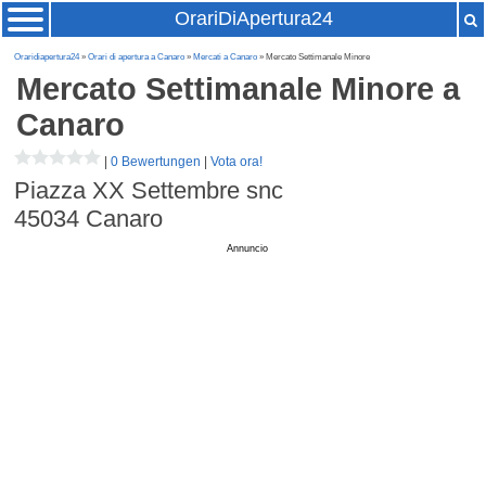
OrariDiApertura24
Oraridiapertura24
»
Orari di apertura a Canaro
»
Mercati a Canaro
» Mercato Settimanale Minore
Mercato Settimanale Minore
a
Canaro
|
0 Bewertungen
|
Vota ora!
Piazza XX Settembre snc
45034
Canaro
Annuncio