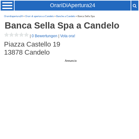
OrariDiApertura24
Oraridiapertura24
»
Orari di apertura a Candelo
»
Banche a Candelo
» Banca Sella Spa
Banca Sella Spa
a Candelo
|
0 Bewertungen
|
Vota ora!
Piazza Castello 19
13878
Candelo
Annuncio