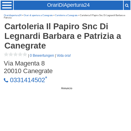
OrariDiApertura24
Oraridiapertura24
»
Orari di apertura a Canegrate
»
Cartolerie a Canegrate
» Cartoleria Il Papiro Snc Di Legnardi Barbara e
Patrizia
Cartoleria Il Papiro Snc Di
Legnardi Barbara e Patrizia
a
Canegrate
|
0 Bewertungen
|
Vota ora!
Via Magenta 8
20010
Canegrate
*
0331414502
Annuncio