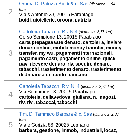
Oroora Di Patrizia Boidi & c. Sas
(
distanza: 1,94
km
)
2
Via s.Antonio 23, 20015 Parabiago
boidi, gioiellerie, oroora, patrizia
Cartoleria Tabacchi Riv N 4
(
distanza: 2,73 km
)
Corso Sempione 13, 20015 Parabiago
carta prepagassare denaro, cartoleria, inviare
denaro online, mobile money transfer, money
3
transfer, my wu, pagamenti internazionali,
pagamento cash, pagamento online, quick
pay, ricevere denaro, riv, spedire denaro,
tabacchi, trasferimento denaro, trasferimento
di denaro a un conto bancario
Cartoleria Tabacchi Riv. N. 4
(
distanza: 2,73 km
)
Via Sempione 13, 20015 Parabiago
4
cartoleria, dellavedova, giuliana, n., negozi,
riv, riv., tabaccai, tabacchi
T.m. Di Tammaro Barbara & c. Sas
(
distanza: 2,87
km
)
5
Viale Gorizia 63, 20025 Legnano
barbara, gestione, immob, industriali, locaz,