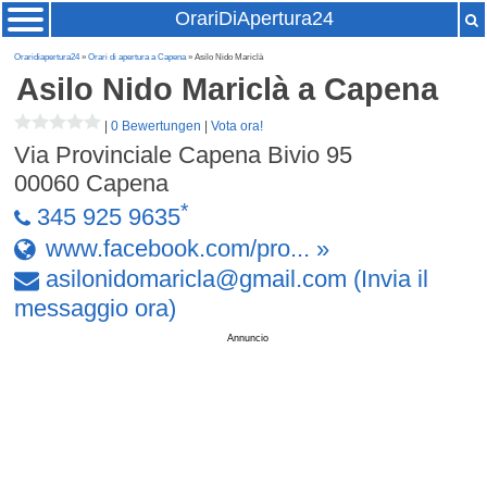
OrariDiApertura24
Oraridiapertura24
»
Orari di apertura a Capena
» Asilo Nido Mariclà
Asilo Nido Mariclà
a Capena
|
0 Bewertungen
|
Vota ora!
Via Provinciale Capena Bivio 95
00060
Capena
*
345 925 9635
www.facebook.com/pro... »
asilonidomaricla
@
gmail
.
com
(Invia il
messaggio ora)
Annuncio