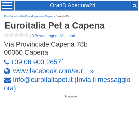
OrariDiApertura24
Oraridiapertura24
»
Orari di apertura a Capena
» Euroitalia Pet
Euroitalia Pet
a Capena
|
0 Bewertungen
|
Vota ora!
Via Provinciale Capena 78b
00060
Capena
*
+39 06 903 2657
www.facebook.com/eur... »
info
@
euroitaliapet
.
it
(Invia il messaggio
ora)
Annuncio