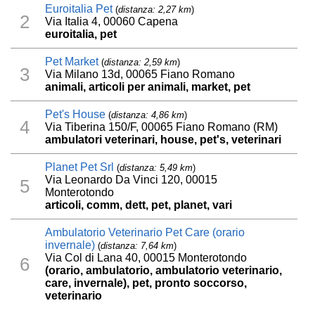
Euroitalia Pet
(
distanza: 2,27 km
)
2
Via Italia 4, 00060 Capena
euroitalia, pet
Pet Market
(
distanza: 2,59 km
)
3
Via Milano 13d, 00065 Fiano Romano
animali, articoli per animali, market, pet
Pet's House
(
distanza: 4,86 km
)
4
Via Tiberina 150/F, 00065 Fiano Romano (RM)
ambulatori veterinari, house, pet's, veterinari
Planet Pet Srl
(
distanza: 5,49 km
)
Via Leonardo Da Vinci 120, 00015
5
Monterotondo
articoli, comm, dett, pet, planet, vari
Ambulatorio Veterinario Pet Care (orario
invernale)
(
distanza: 7,64 km
)
Via Col di Lana 40, 00015 Monterotondo
6
(orario, ambulatorio, ambulatorio veterinario,
care, invernale), pet, pronto soccorso,
veterinario