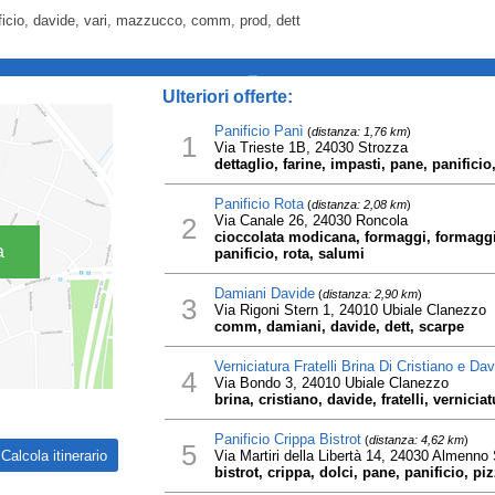
ificio, davide, vari, mazzucco, comm, prod, dett
_
Ulteriori offerte:
Panificio Panì
(
distanza: 1,76 km
)
1
Via Trieste 1B, 24030 Strozza
dettaglio, farine, impasti, pane, panificio
Panificio Rota
(
distanza: 2,08 km
)
2
Via Canale 26, 24030 Roncola
cioccolata modicana, formaggi, formaggio
a
panificio, rota, salumi
Damiani Davide
(
distanza: 2,90 km
)
3
Via Rigoni Stern 1, 24010 Ubiale Clanezzo
comm, damiani, davide, dett, scarpe
Verniciatura Fratelli Brina Di Cristiano e Da
4
Via Bondo 3, 24010 Ubiale Clanezzo
brina, cristiano, davide, fratelli, verniciat
Panificio Crippa Bistrot
(
distanza: 4,62 km
)
5
Via Martiri della Libertà 14, 24030 Almenn
bistrot, crippa, dolci, pane, panificio, pi