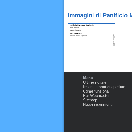
Immagini di Panificio
Menu
Ultime notizie
Inserisci orari di apertura
Come funziona
Per Webmaster
Sitemap
Nuovi inserimenti