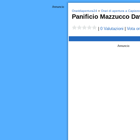
Annuncio
Oraridiapertura24
»
Orari di apertura a Capizz
Panificio Mazzucco Dav
|
0 Valutazioni
|
Vota or
Annuncio