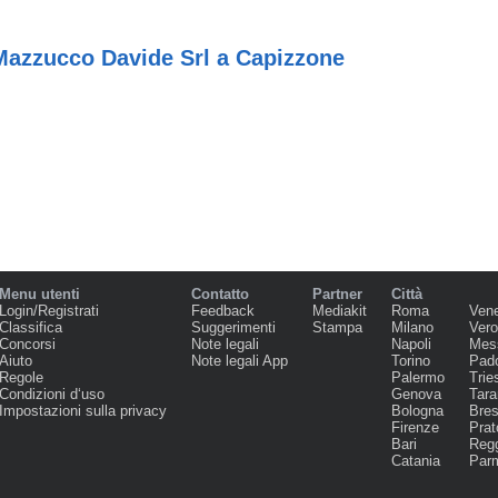
 Mazzucco Davide Srl a Capizzone
Menu utenti
Contatto
Partner
Città
Login/Registrati
Feedback
Mediakit
Roma
Ven
Classifica
Suggerimenti
Stampa
Milano
Ver
Concorsi
Note legali
Napoli
Mes
Aiuto
Note legali App
Torino
Pad
Regole
Palermo
Trie
Condizioni d‘uso
Genova
Tara
Impostazioni sulla privacy
Bologna
Bres
Firenze
Prat
Bari
Regg
Catania
Par