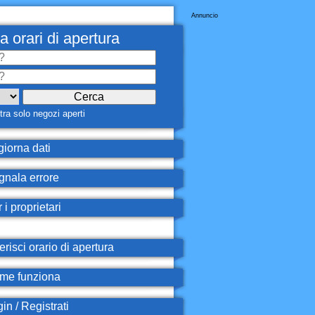
Annuncio
a orari di apertura
ra solo negozi aperti
iorna dati
nala errore
 i proprietari
erisci orario di apertura
e funziona
in / Registrati