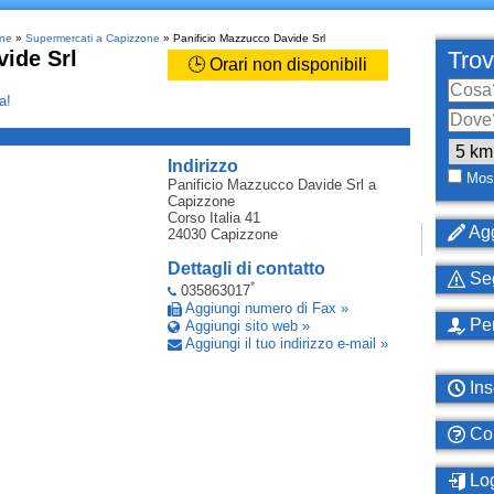
one
»
Supermercati a Capizzone
» Panificio Mazzucco Davide Srl
ide Srl
Trov
🕒 Orari non disponibili
a!
_
Indirizzo
Most
Panificio Mazzucco Davide Srl
a
Capizzone
Corso Italia 41
Agg
24030
Capizzone
Dettagli di contatto
Seg
*
035863017
Aggiungi numero di Fax »
Per
Aggiungi sito web »
Aggiungi il tuo indirizzo e-mail »
Ins
Com
Log