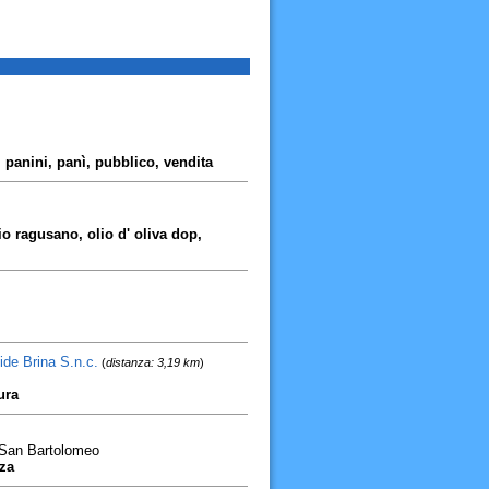
, panini, panì, pubblico, vendita
 ragusano, olio d' oliva dop,
vide Brina S.n.c.
(
distanza: 3,19 km
)
ura
o San Bartolomeo
zza