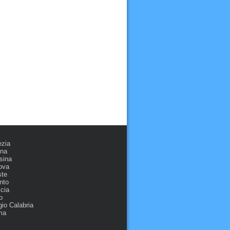
ezia
ona
sina
ova
ste
nto
cia
o
io Calabria
ma