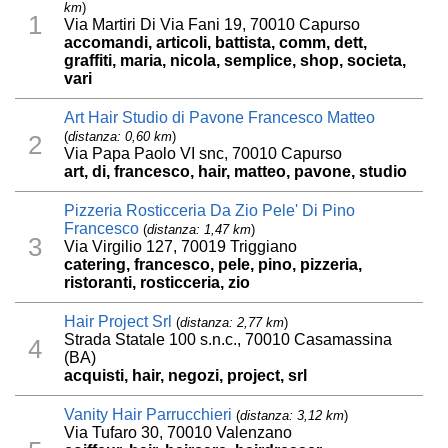
km
)
1
Via Martiri Di Via Fani 19, 70010 Capurso
accomandi, articoli, battista, comm, dett,
graffiti, maria, nicola, semplice, shop, societa,
vari
Art Hair Studio di Pavone Francesco Matteo
(
distanza: 0,60 km
)
2
Via Papa Paolo VI snc, 70010 Capurso
art, di, francesco, hair, matteo, pavone, studio
Pizzeria Rosticceria Da Zio Pele' Di Pino
Francesco
(
distanza: 1,47 km
)
3
Via Virgilio 127, 70019 Triggiano
catering, francesco, pele, pino, pizzeria,
ristoranti, rosticceria, zio
Hair Project Srl
(
distanza: 2,77 km
)
Strada Statale 100 s.n.c., 70010 Casamassina
4
(BA)
acquisti, hair, negozi, project, srl
Vanity Hair Parrucchieri
(
distanza: 3,12 km
)
Via Tufaro 30, 70010 Valenzano