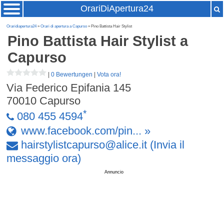
OrariDiApertura24
Oraridiapertura24
»
Orari di apertura a Capurso
» Pino Battista Hair Stylist
Pino Battista Hair Stylist
a
Capurso
|
0 Bewertungen
|
Vota ora!
Via Federico Epifania 145
70010
Capurso
*
080 455 4594
www.facebook.com/pin... »
hairstylistcapurso
@
alice
.
it
(Invia il
messaggio ora)
Annuncio