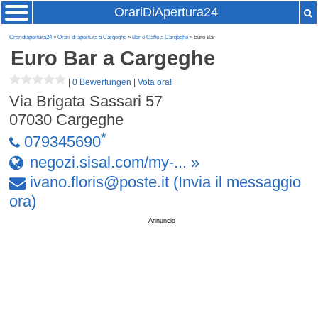
OrariDiApertura24
Oraridiapertura24
»
Orari di apertura a Cargeghe
»
Bar e Caffè a Cargeghe
» Euro Bar
Euro Bar
a Cargeghe
|
0 Bewertungen
|
Vota ora!
Via Brigata Sassari 57
07030
Cargeghe
*
079345690
negozi.sisal.com/my-... »
ivano
.
floris
@
poste
.
it
(Invia il messaggio
ora)
Annuncio