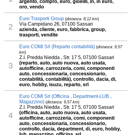
argento, compro, euro, gioeilli, in, in euro,
oro, vendo
Euro Trasporti Group
(
distanza: 8,12 km
)
Via Campidano 26, 07100 Sassari
2
azienda, cliente, euro, fabbrica, group,
trasporti, vendite
Euro COMI Srl (Reparto contabilità)
(
distanza: 9,57
km
)
Z.I. Predda Niedda , Str. 17 5, 07100 Sassari
(reparto, auto, auto nuova, auto usata,
3
autofficine, carrozzeria, comi, componenti
auto, concessionaria, concessionario,
contabilità, contabilità), controllo, dacia, di,
euro, hobby, isuzu, reparto, srl
Euro COMI Srl (Officina , Department-LUB ,
Magazzino)
(
distanza: 9,57 km
)
Z.I. Predda Niedda , Str. 17 5, 07100 Sassari
(officina, auto, auto nuova, auto usata,
4
autofficine, carrozzeria, comi, componenti
auto, concessionaria, concessionario,
controllo, dacia, department, di, euro, hobby,
lub, magazzino, officina, srl