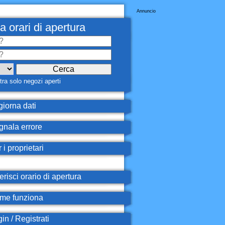
Annuncio
a orari di apertura
ra solo negozi aperti
iorna dati
nala errore
 i proprietari
erisci orario di apertura
e funziona
in / Registrati