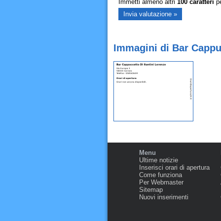
Immetti almeno altri
100
caratteri
pe
Immagini di Bar Cappuc
Menu
Ultime notizie
Inserisci orari di apertura
Come funziona
Per Webmaster
Sitemap
Nuovi inserimenti