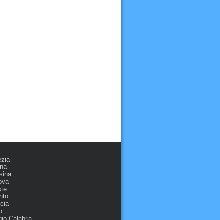
ezia
ona
sina
ova
ste
nto
cia
o
io Calabria