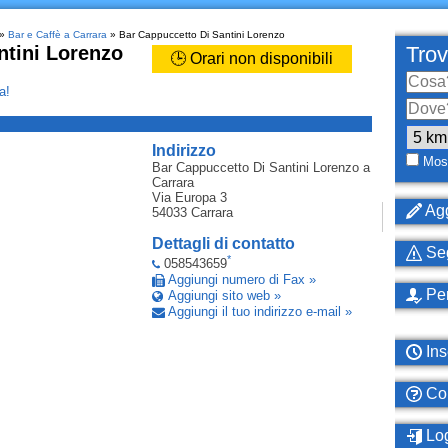
»
Bar e Caffè a Carrara
» Bar Cappuccetto Di Santini Lorenzo
ntini Lorenzo
Trov
🕒 Orari non disponibili
a!
_
Indirizzo
Most
Bar Cappuccetto Di Santini Lorenzo
a
Carrara
Via Europa 3
Agg
54033
Carrara
Dettagli di contatto
Seg
*
058543659
Aggiungi numero di Fax »
Per
Aggiungi sito web »
Aggiungi il tuo indirizzo e-mail »
Ins
Com
Log