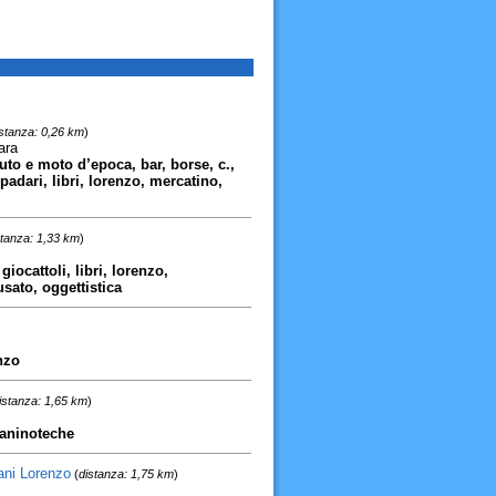
stanza: 0,26 km
)
ara
uto e moto d’epoca, bar, borse, c.,
mpadari, libri, lorenzo, mercatino,
stanza: 1,33 km
)
giocattoli, libri, lorenzo,
usato, oggettistica
nzo
istanza: 1,65 km
)
 paninoteche
ani Lorenzo
(
distanza: 1,75 km
)