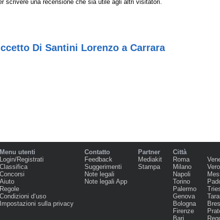
r scrivere una recensione che sia utile agli altri visitatori.
cetto Di Santini Lorenzo a Carrara
Menu utenti
Contatto
Partner
Città
Login/Registrati
Feedback
Mediakit
Roma
Ven
Classifica
Suggerimenti
Stampa
Milano
Ver
Concorsi
Note legali
Napoli
Mes
Aiuto
Note legali App
Torino
Pad
Regole
Palermo
Trie
Condizioni d‘uso
Genova
Tara
Impostazioni sulla privacy
Bologna
Bres
Firenze
Prat
Bari
Regg