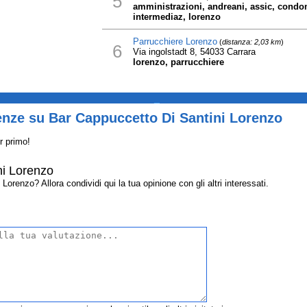
5
amministrazioni, andreani, assic, condo
intermediaz, lorenzo
Parrucchiere Lorenzo
(
distanza: 2,03 km
)
6
Via ingolstadt 8, 54033 Carrara
lorenzo, parrucchiere
_
enze su Bar Cappuccetto Di Santini Lorenzo
r primo!
ni Lorenzo
renzo? Allora condividi qui la tua opinione con gli altri interessati.