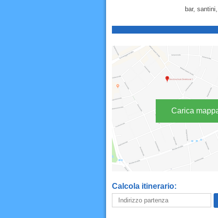
bar, santini
Carica mapp
Calcola itinerario: