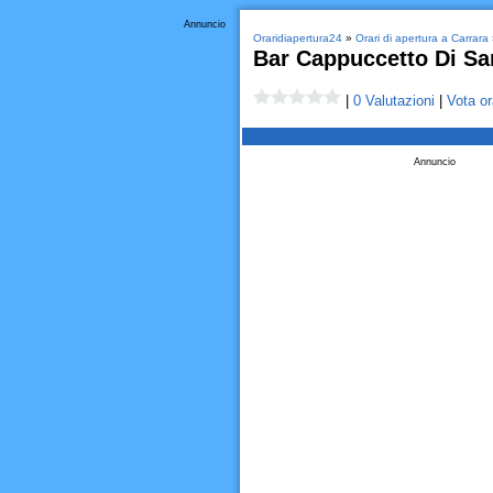
Annuncio
Oraridiapertura24
»
Orari di apertura a Carrara
Bar Cappuccetto Di Sa
|
0 Valutazioni
|
Vota or
Annuncio