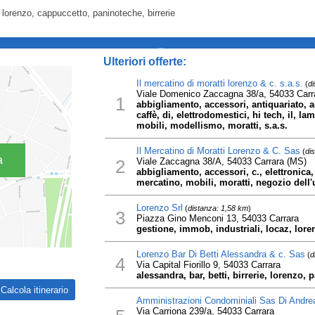
, lorenzo, cappuccetto, paninoteche, birrerie
_
Ulteriori offerte:
Il mercatino di moratti lorenzo & c. s.a.s.
(
di
Viale Domenico Zaccagna 38/a, 54033 Carr
1
abbigliamento, accessori, antiquariato, a
caffè, di, elettrodomestici, hi tech, il, la
mobili, modellismo, moratti, s.a.s.
Il Mercatino di Moratti Lorenzo & C. Sas
(
di
a
2
Viale Zaccagna 38/A, 54033 Carrara (MS)
abbigliamento, accessori, c., elettronica, 
mercatino, mobili, moratti, negozio dell'
Lorenzo Srl
(
distanza: 1,58 km
)
3
Piazza Gino Menconi 13, 54033 Carrara
gestione, immob, industriali, locaz, lore
Lorenzo Bar Di Betti Alessandra & c. Sas
(
d
4
Via Capital Fiorillo 9, 54033 Carrara
alessandra, bar, betti, birrerie, lorenzo,
Amministrazioni Condominiali Sas Di Andre
Via Carriona 239/a, 54033 Carrara