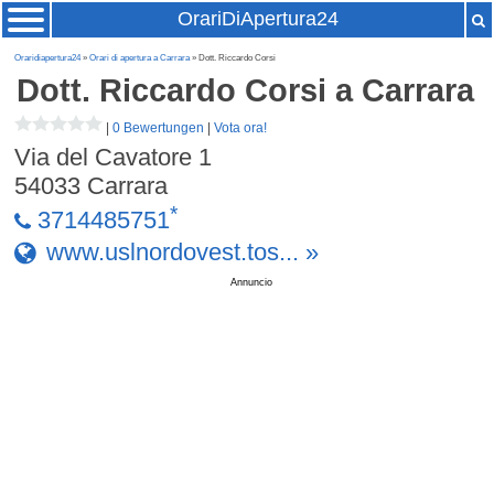
OrariDiApertura24
Oraridiapertura24
»
Orari di apertura a Carrara
» Dott. Riccardo Corsi
Dott. Riccardo Corsi
a Carrara
|
0 Bewertungen
|
Vota ora!
Via del Cavatore 1
54033
Carrara
*
3714485751
www.uslnordovest.tos... »
Annuncio