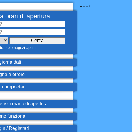
Annuncio
a orari di apertura
ra solo negozi aperti
iorna dati
nala errore
 i proprietari
erisci orario di apertura
e funziona
in / Registrati