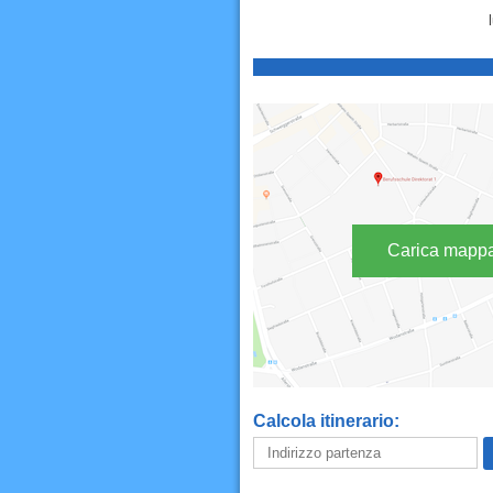
Carica mapp
Calcola itinerario: