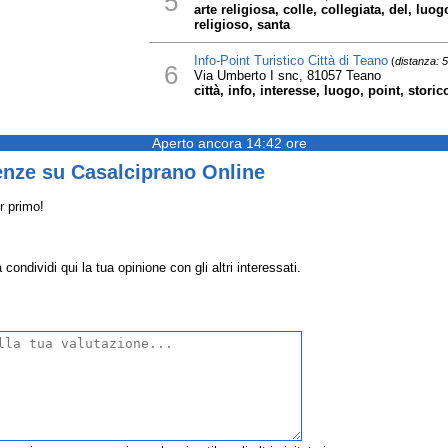
5
arte religiosa, colle, collegiata, del, lu
religioso, santa
Info-Point Turistico Città di Teano
(
distanza: 
6
Via Umberto I snc, 81057 Teano
città, info, interesse, luogo, point, storic
Aperto ancora 14:42 ore
enze su Casalciprano Online
r primo!
ondividi qui la tua opinione con gli altri interessati.