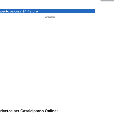
Aperto ancora 14:42 ore
Annuncio
 ricerca per Casalciprano Online: