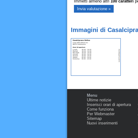
Immetti almeno altri
100
caratteri
pe
Immagini di Casalcipr
Menu
Ultime notizie
Inserisci orari di apertura
Come funziona
Per Webmaster
Sitemap
Nuovi inserimenti