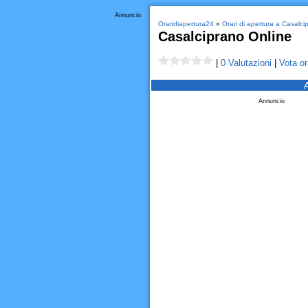
Annuncio
Oraridiapertura24
»
Orari di apertura a Casalci
Casalciprano Online
|
0 Valutazioni
|
Vota or
Annuncio