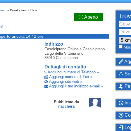
prano
» Casalciprano Online
Trov
🕒 Aperto
a!
Aperto ancora 14:42 ore
Indirizzo
Most
Casalciprano Online
a Casalciprano
Largo della Vittoria snc
86010
Casalciprano
Agg
Dettagli di contatto
Aggiungi numero di Telefono »
Seg
Aggiungi numero di Fax »
Aggiungi sito web »
Per
Aggiungi il tuo indirizzo e-mail »
Pubblicato da
Ins
nacchera
Com
Log