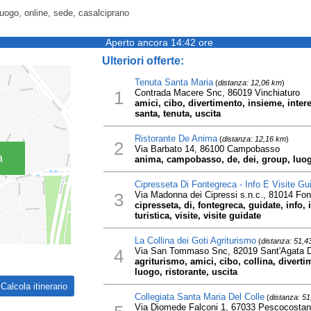
luogo, online, sede, casalciprano
Aperto ancora 14:42 ore
Ulteriori offerte:
Tenuta Santa Maria
(
distanza: 12,06 km
)
1
Contrada Macere Snc, 86019 Vinchiaturo
amici, cibo, divertimento, insieme, intere
santa, tenuta, uscita
Ristorante De Anima
(
distanza: 12,16 km
)
2
Via Barbato 14, 86100 Campobasso
a
anima, campobasso, de, dei, group, luogo
Cipresseta Di Fontegreca - Info E Visite Gu
3
Via Madonna dei Cipressi s.n.c., 81014 Fo
cipresseta, di, fontegreca, guidate, info
turistica, visite, visite guidate
La Collina dei Goti Agriturismo
(
distanza: 51,4
4
Via San Tommaso Snc, 82019 Sant'Agata D
agriturismo, amici, cibo, collina, diverti
luogo, ristorante, uscita
Collegiata Santa Maria Del Colle
(
distanza: 5
Via Diomede Falconi 1, 67033 Pescocosta