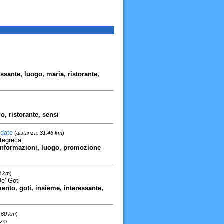
ssante, luogo, maria, ristorante,
, ristorante, sensi
idate
(
distanza: 31,46 km
)
ntegreca
, informazioni, luogo, promozione
3 km
)
e' Goti
mento, goti, insieme, interessante,
1,60 km
)
nzo