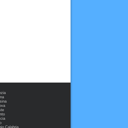
ezia
ona
sina
ova
ste
nto
cia
o
io Calabria