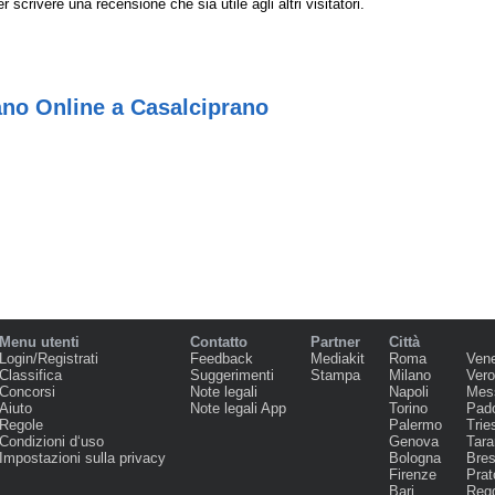
r scrivere una recensione che sia utile agli altri visitatori.
ano Online a Casalciprano
Menu utenti
Contatto
Partner
Città
Login/Registrati
Feedback
Mediakit
Roma
Ven
Classifica
Suggerimenti
Stampa
Milano
Ver
Concorsi
Note legali
Napoli
Mes
Aiuto
Note legali App
Torino
Pad
Regole
Palermo
Trie
Condizioni d‘uso
Genova
Tara
Impostazioni sulla privacy
Bologna
Bres
Firenze
Prat
Bari
Regg