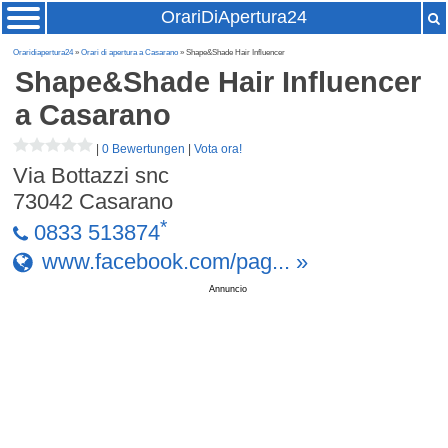
OrariDiApertura24
Oraridiapertura24
»
Orari di apertura a Casarano
» Shape&Shade Hair Influencer
Shape&Shade Hair Influencer
a Casarano
|
0 Bewertungen
|
Vota ora!
Via Bottazzi snc
73042
Casarano
*
0833 513874
www.facebook.com/pag... »
Annuncio