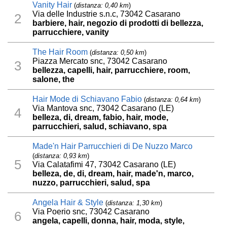
Vanity Hair
(
distanza: 0,40 km
)
Via delle Industrie s.n.c, 73042 Casarano
2
barbiere, hair, negozio di prodotti di bellezza,
parrucchiere, vanity
The Hair Room
(
distanza: 0,50 km
)
Piazza Mercato snc, 73042 Casarano
3
bellezza, capelli, hair, parrucchiere, room,
salone, the
Hair Mode di Schiavano Fabio
(
distanza: 0,64 km
)
Via Mantova snc, 73042 Casarano (LE)
4
belleza, di, dream, fabio, hair, mode,
parrucchieri, salud, schiavano, spa
Made'n Hair Parrucchieri di De Nuzzo Marco
(
distanza: 0,93 km
)
5
Via Calatafimi 47, 73042 Casarano (LE)
belleza, de, di, dream, hair, made'n, marco,
nuzzo, parrucchieri, salud, spa
Angela Hair & Style
(
distanza: 1,30 km
)
Via Poerio snc, 73042 Casarano
6
angela, capelli, donna, hair, moda, style,