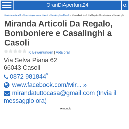
OrariDiApertura24
Oraridiapertura24
»
Orari di apertura a Casoli
»
Casalinghi a Casoli
» Miranda Articoli Da Regalo, Bomboniere e Casalinghi
Miranda Articoli Da Regalo,
Bomboniere e Casalinghi
a
Casoli
|
0 Bewertungen
|
Vota ora!
Via Selva Piana 62
66043
Casoli
*
0872 981844
www.facebook.com/Mir... »
mirandatuttocasa
@
gmail
.
com
(Invia il
messaggio ora)
Annuncio