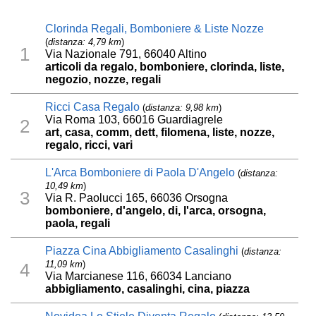
Clorinda Regali, Bomboniere & Liste Nozze
(
distanza: 4,79 km
)
1
Via Nazionale 791, 66040 Altino
articoli da regalo, bomboniere, clorinda, liste,
negozio, nozze, regali
Ricci Casa Regalo
(
distanza: 9,98 km
)
Via Roma 103, 66016 Guardiagrele
2
art, casa, comm, dett, filomena, liste, nozze,
regalo, ricci, vari
L'Arca Bomboniere di Paola D'Angelo
(
distanza:
10,49 km
)
3
Via R. Paolucci 165, 66036 Orsogna
bomboniere, d'angelo, di, l'arca, orsogna,
paola, regali
Piazza Cina Abbigliamento Casalinghi
(
distanza:
11,09 km
)
4
Via Marcianese 116, 66034 Lanciano
abbigliamento, casalinghi, cina, piazza