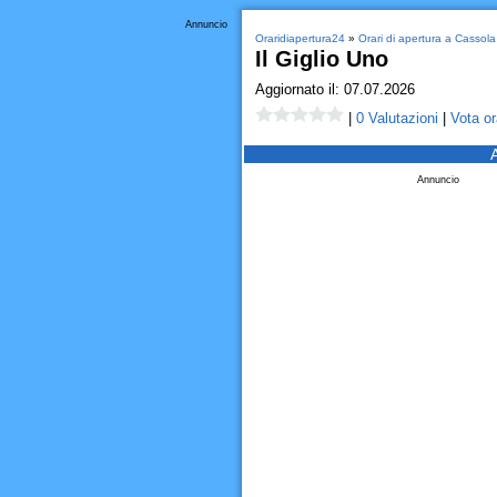
Annuncio
Oraridiapertura24
»
Orari di apertura a Cassola
Il Giglio Uno
Aggiornato il: 07.07.2026
|
0 Valutazioni
|
Vota or
Annuncio