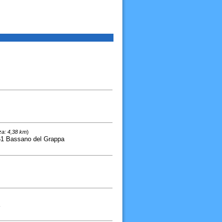
za: 4,38 km
)
61 Bassano del Grappa