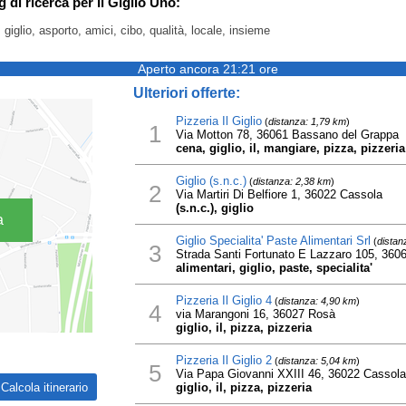
g di ricerca per Il Giglio Uno:
 giglio, asporto, amici, cibo, qualità, locale, insieme
Aperto ancora 21:21 ore
Ulteriori offerte:
Pizzeria Il Giglio
(
distanza: 1,79 km
)
1
Via Motton 78, 36061 Bassano del Grappa
cena, giglio, il, mangiare, pizza, pizzeria
Giglio (s.n.c.)
(
distanza: 2,38 km
)
2
Via Martiri Di Belfiore 1, 36022 Cassola
(s.n.c.), giglio
a
Giglio Specialita' Paste Alimentari Srl
(
distan
3
Strada Santi Fortunato E Lazzaro 105, 360
alimentari, giglio, paste, specialita'
Pizzeria Il Giglio 4
(
distanza: 4,90 km
)
4
via Marangoni 16, 36027 Rosà
giglio, il, pizza, pizzeria
Pizzeria Il Giglio 2
(
distanza: 5,04 km
)
5
Via Papa Giovanni XXIII 46, 36022 Cassola
giglio, il, pizza, pizzeria