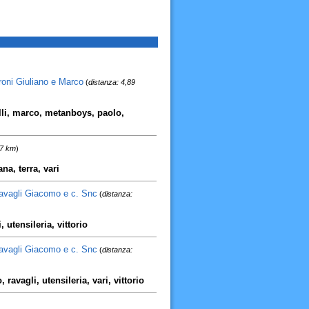
roni Giuliano e Marco
(
distanza: 4,89
olli, marco, metanboys, paolo,
17 km
)
na, terra, vari
Ravagli Giacomo e c. Snc
(
distanza:
utensileria, vittorio
Ravagli Giacomo e c. Snc
(
distanza:
ravagli, utensileria, vari, vittorio