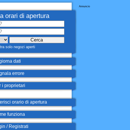
Annuncio
a orari di apertura
ra solo negozi aperti
iorna dati
nala errore
 i proprietari
erisci orario di apertura
e funziona
in / Registrati