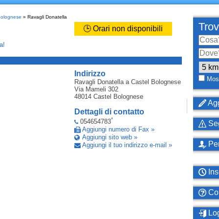
 Bolognese
» Ravagli Donatella
Trov
🕒 Orari non disponibili
a!
_
Indirizzo
Most
Ravagli Donatella
a Castel Bolognese
Via Mameli 302
48014
Castel Bolognese
Agg
Dettagli di contatto
*
054654783
Seg
Aggiungi numero di Fax »
Aggiungi sito web »
Per
Aggiungi il tuo indirizzo e-mail »
Ins
Com
Log