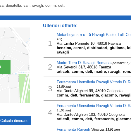
sa, donatella, vari, ravagli, comm, dett
_
Ulteriori offerte:
Metanboys s.n.c. Di Ravagli Paolo, Lolli Ce
km
)
1
Via Emilia Ponente 10, 48018 Faenza
benzina, ceroni, distributori, giuliano, l
ravagli
Madre Terra Di Ravagli Romana
(
distanza: 7,
2
a
Via Severoli 31/f, 48018 Faenza
articoli, comm, dett, madre, ravagli, roma
Ferramenta Utensileria Ravagli Vittorio Di 
3
13,89 km
)
Via Dante Alighieri 99, 48010 Cotignola
comm, dett, ferramenta, giacomo, ravagli, 
Ferramenta Utensileria Ravagli Vittorio Di 
4
13,91 km
)
Via Dante Alighieri 103, 48010 Cotignola
articoli, comm, dett, ferramenta, giacomo, 
Ferramenta Ravagli
(
distanza: 13,91 km
)