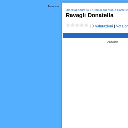
Annuncio
Oraridiapertura24
»
Orari di apertura a Castel
Ravagli Donatella
|
0 Valutazioni
|
Vota or
Annuncio