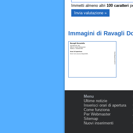
Immetti almeno altri
100
caratteri
pe
Immagini di Ravagli Do
Menu
Ultime notizie
Inserisci orari di apertura
Come funziona
Per Webmaster
Sitemap
Nuovi inserimenti