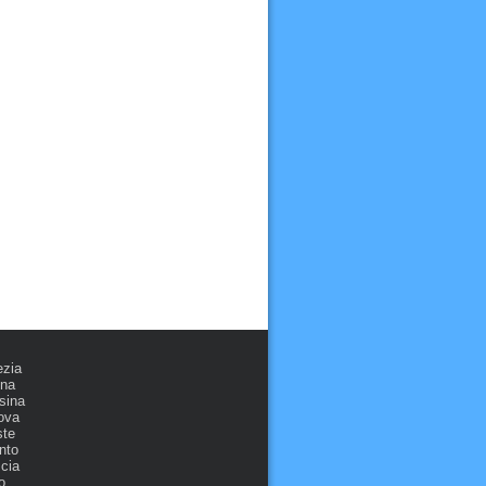
ezia
ona
sina
ova
ste
nto
cia
o