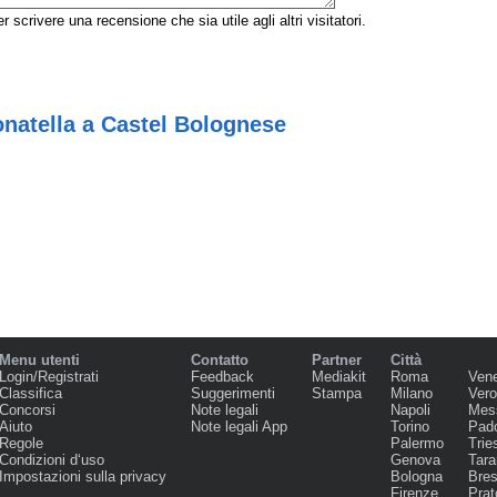
r scrivere una recensione che sia utile agli altri visitatori.
natella a Castel Bolognese
Menu utenti
Contatto
Partner
Città
Login/Registrati
Feedback
Mediakit
Roma
Ven
Classifica
Suggerimenti
Stampa
Milano
Ver
Concorsi
Note legali
Napoli
Mes
Aiuto
Note legali App
Torino
Pad
Regole
Palermo
Trie
Condizioni d‘uso
Genova
Tara
Impostazioni sulla privacy
Bologna
Bres
Firenze
Prat