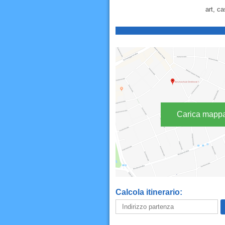
art, ca
Carica mapp
Calcola itinerario: