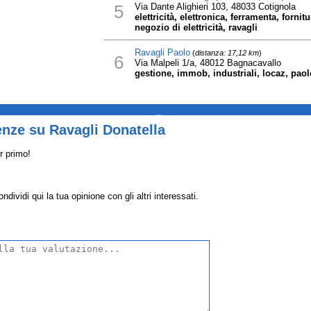
5
Via Dante Alighieri 103, 48033 Cotignola
elettricità, elettronica, ferramenta, fornit
negozio di elettricità, ravagli
Ravagli Paolo
(
distanza: 17,12 km
)
6
Via Malpeli 1/a, 48012 Bagnacavallo
gestione, immob, industriali, locaz, paol
_
nze su Ravagli Donatella
r primo!
dividi qui la tua opinione con gli altri interessati.