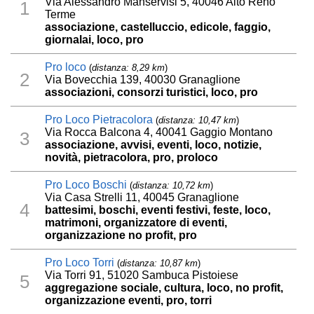
Via Alessandro Manservisi 5, 40046 Alto Reno
1
Terme
associazione, castelluccio, edicole, faggio,
giornalai, loco, pro
Pro loco
(
distanza: 8,29 km
)
2
Via Bovecchia 139, 40030 Granaglione
associazioni, consorzi turistici, loco, pro
Pro Loco Pietracolora
(
distanza: 10,47 km
)
Via Rocca Balcona 4, 40041 Gaggio Montano
3
associazione, avvisi, eventi, loco, notizie,
novità, pietracolora, pro, proloco
Pro Loco Boschi
(
distanza: 10,72 km
)
Via Casa Strelli 11, 40045 Granaglione
4
battesimi, boschi, eventi festivi, feste, loco,
matrimoni, organizzatore di eventi,
organizzazione no profit, pro
Pro Loco Torri
(
distanza: 10,87 km
)
Via Torri 91, 51020 Sambuca Pistoiese
5
aggregazione sociale, cultura, loco, no profit,
organizzazione eventi, pro, torri