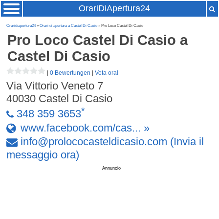
OrariDiApertura24
Oraridiapertura24
»
Orari di apertura a Castel Di Casio
» Pro Loco Castel Di Casio
Pro Loco Castel Di Casio
a
Castel Di Casio
|
0 Bewertungen
|
Vota ora!
Via Vittorio Veneto 7
40030
Castel Di Casio
*
348 359 3653
www.facebook.com/cas... »
info
@
prolococasteldicasio
.
com
(Invia il
messaggio ora)
Annuncio