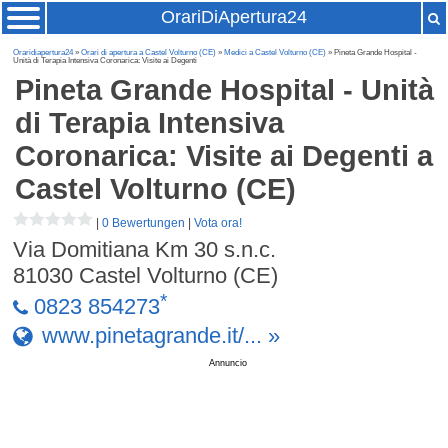
OrariDiApertura24
Oraridiapertura24
»
Orari di apertura a Castel Volturno (CE)
»
Medici a Castel Volturno (CE)
» Pineta Grande Hospital -
Unità di Terapia Intensiva Coronarica: Visite ai Degenti
Pineta Grande Hospital - Unità
di Terapia Intensiva
Coronarica: Visite ai Degenti
a
Castel Volturno (CE)
|
0 Bewertungen
|
Vota ora!
Via Domitiana Km 30 s.n.c.
81030
Castel Volturno (CE)
*
0823 854273
www.pinetagrande.it/... »
Annuncio